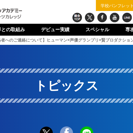
学校パンフレッ
界との
取組み
デビュー
実績
スペ
シャル
専
者へのご連絡について】ヒューマン×声優グランプリ×賢プロダクション
トピックス