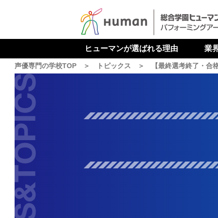
ヒューマンが
選ばれる
理由
業
声優専門の学校TOP
トピックス
【最終選考終了・合格