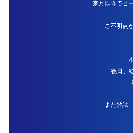
来月以降でヒ
ご不明点
後日、総
また雑誌