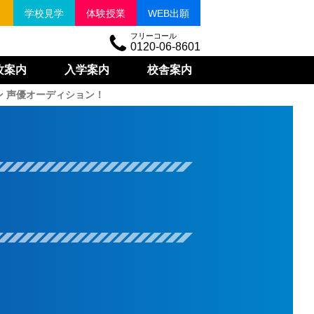
ト
学校見学
体験授業
WEB
出願
フリーコール
0120-06-8601
攻
案内
入学
案内
校舎
案内
 声優オーディション！