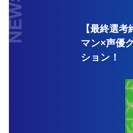
【最終選考
マン×声優
ション！