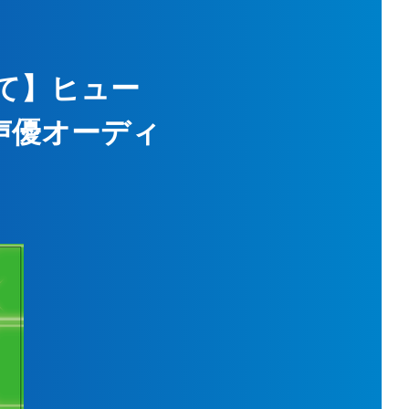
て】ヒュー
声優オーディ