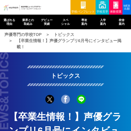
WEB
出願
学校パンフレット
学校見学
体験授業
選ばれる
業界との
デビュー
スペ
専攻
入学
校舎
理由
取組み
実績
シャル
案内
案内
案内
声優専門の学校TOP
トピックス
【卒業生情報！】声優グランプリ6月号にインタビュー掲
載！
トピックス
【卒業生情報！】声優グラ
ンプリ6月号にインタビュ