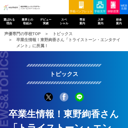
WEB
出願
学校パンフレット
学校見学
体験授業
選ばれる
業界との
デビュー
スペ
専攻
入学
校舎
理由
取組み
実績
シャル
案内
案内
案内
声優専門の学校TOP
トピックス
卒業生情報！東野絢香さん「トライストーン・エンタテイ
メント」に所属！
トピックス
卒業生情報！東野絢香さん
「トライストーン・エン