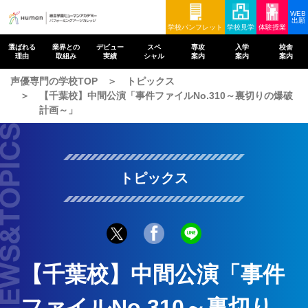
WEB
出願
学校パンフレット
学校見学
体験授業
選ばれる
業界との
デビュー
スペ
専攻
入学
校舎
理由
取組み
実績
シャル
案内
案内
案内
声優専門の学校TOP
トピックス
【千葉校】中間公演「事件ファイルNo.310～裏切りの爆破
計画～」
トピックス
【千葉校】中間公演「事件
ファイルNo.310～裏切り