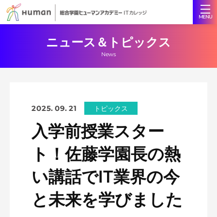
ニュース＆トピックス
News
2025. 09. 21
トピックス
入学前授業スター
ト！佐藤学園長の熱
い講話でIT業界の今
と未来を学びました