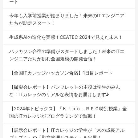
ート
今年も入学前授業が始まりました！未来のITエンジニア
たちが助走スタート！
生成系AIの進化を実感！CEATEC 2024で見えた未来！
ハッカソン合宿の準備がスタートしました！未来のITエ
ンジニアたちが挑む全国規模の開発合宿！
【全国ITカレッジハッカソン合宿】1日目レポート
【撮影会レポート】パンフレットの主役は学生のみん
な！ITカレッジのリアルな表情をお届けします♪
【2024年トピックス】『Ｋｉｂｏ－ＲＰＣ特別授業』全
国のITカレッジがプログラミングで熱戦！
【展示会レポート】ITカレッジの学生が「木の成長アル
ゴリズム」や「勤怠管理システム」を出展！