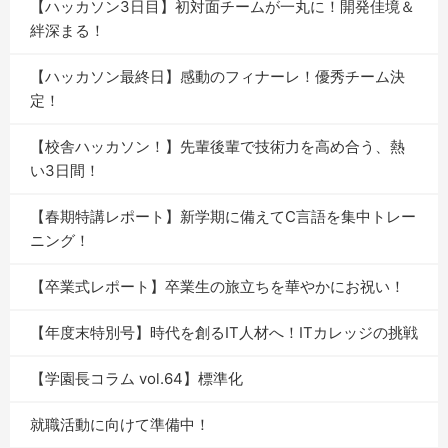
【ハッカソン3日目】初対面チームが一丸に！開発佳境＆
絆深まる！
【ハッカソン最終日】感動のフィナーレ！優秀チーム決
定！
【校舎ハッカソン！】先輩後輩で技術力を高め合う、熱
い3日間！
【春期特講レポート】新学期に備えてC言語を集中トレー
ニング！
【卒業式レポート】卒業生の旅立ちを華やかにお祝い！
【年度末特別号】時代を創るIT人材へ！ITカレッジの挑戦
【学園長コラム vol.64】標準化
就職活動に向けて準備中！