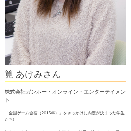
夜間週末
CGマスター
コース
高卒資格
Foreign
ヒューマンアカデミーの実力
資格・就職
入学案内
筧 あけみさん
学園生活
株式会社ガンホー・オンライン・エンターテイメン
校舎紹介
ト
ニュース＆トピックス
「全国ゲーム合宿（2015年）」をきっかけに内定が決まった学生
たち!
LINE