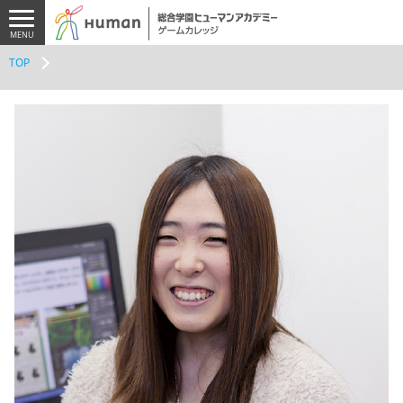
ゲームカレッジ TOP
TOP
まだ専攻が決まっていない
方
専攻
プログラマー専攻
プランナー専攻
CGデザイナー専
インディーゲー
攻
ム・ギルド専攻
e-Sportsカレッジ