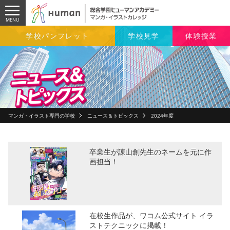
学校パンフレット
学校見学
体験授業
マンガ・イラスト専門の学校
ニュース＆トピックス
2024年度
卒業生が諌山創先生のネームを元に作
画担当！
在校生作品が、ワコム公式サイト イラ
ストテクニックに掲載！