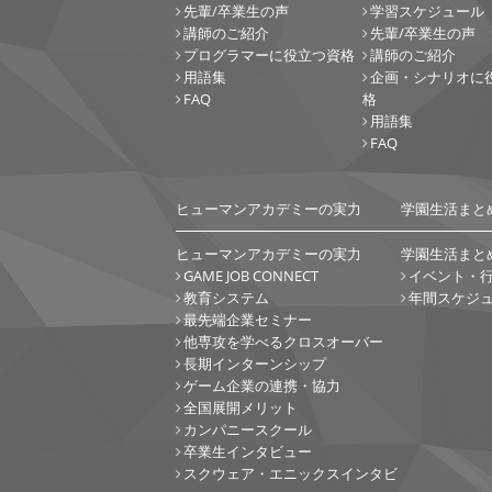
先輩/卒業生の声
学習スケジュール
講師のご紹介
先輩/卒業生の声
プログラマーに役立つ資格
講師のご紹介
用語集
企画・シナリオに
FAQ
格
用語集
FAQ
ヒューマンアカデミーの実力
学園生活まと
ヒューマンアカデミーの実力
学園生活まと
GAME JOB CONNECT
イベント・
教育システム
年間スケジ
最先端企業セミナー
他専攻を学べるクロスオーバー
長期インターンシップ
ゲーム企業の連携・協力
全国展開メリット
カンパニースクール
卒業生インタビュー
スクウェア・エニックスインタビ