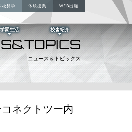
学校見学
体験授業
WEB出願
学園生活
校舎紹介
S&TOPICS
ニュース＆トピックス
ーコネクトツー内