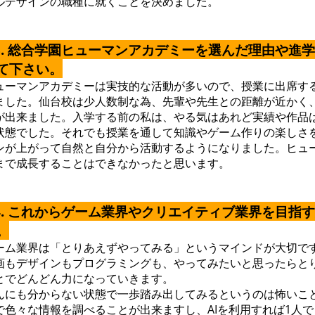
ルデザインの職種に就くことを決めました。
3. 総合学園ヒューマンアカデミーを選んだ理由や進
て下さい。
ューマンアカデミーは実技的な活動が多いので、授業に出席す
ました。仙台校は少人数制な為、先輩や先生との距離が近かく
が出来ました。入学する前の私は、やる気はあれど実績や作品
状態でした。それでも授業を通して知識やゲーム作りの楽しさ
ンが上がって自然と自分から活動するようになりました。ヒュ
まで成長することはできなかったと思います。
4. これからゲーム業界やクリエイティブ業界を目指
。
ーム業界は「とりあえずやってみる」というマインドが大切で
画もデザインもプログラミングも、やってみたいと思ったらと
とでどんどん力になっていきます。
んにも分からない状態で一歩踏み出してみるというのは怖いこ
で色々な情報を調べることが出来ますし、AIを利用すれば1人