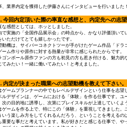
事、業界内定を獲得した伊藤さんにインタビューを行いました
1. 今回内定頂いた際の率直な感想と、内定先への志
直な感想としては、ホッとしました。
内で実施の「全国作品展示会」の時点から、かなり評価頂いて
をいただけてとても嬉しかったです。
望動機は、サイバーコネクトツーが手がけたゲーム作品「ドラゴン
ゲーム作りや原作に対する熱量が非常に感じられたからです。
ラゴンボール原作ファンの方も初見の方も惹き付ける、魅力的
じてみたい！一緒に働いてみたい！と考えました。
2. 内定が決まった職業への志望動機を教えて下さい
はゲームプランナーの中でもレベルデザインという仕事を志望
ベルデザインは、ゲームにおける「体験」を作る仕事です。ユ
、次の目的地に誘導し、次第にプレイスキルが上達していくよ
はゲームを作る上で、特にこの「体験」を重視してきました。
ういう楽しみ方をしてくれるんだろう、ということを考えるの
も重要な事だと考えています。私が好きだと感じる仕事で、や