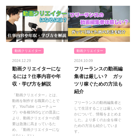
動画クリエイター
動画クリエイター
2024.12.29
2024.10.09
動画クリエイターにな
フリーランスの動画編
るには？仕事内容や年
集者は厳しい？ ガッ
収・学び方を解説
ツリ稼ぐための方法も
紹介
「動画クリエイター」とは、
動画を制作する職業のことで
フリーランスの動画編集者と
す。YouTube（ユーチュー
して生活することは厳しいの
ブ）や各種SNSなどの普及に
かについて、情報をまとめま
より、動画クリエイターの需
した。より多くのお金を稼ぐ
要は急激に高まっているた
ための方法も紹介していま
め、「動画クリエイターにな
す。
りたい」とい...