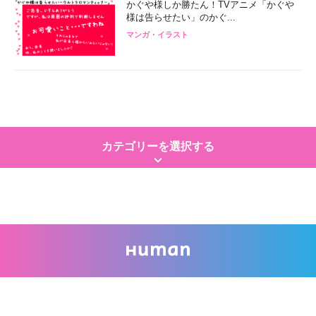
かぐや様しか勝たん！TVアニメ「かぐや
様は告らせたい」のかぐ...
マンガ・イラスト
カテゴリーを選択する
keyboard_arrow_down