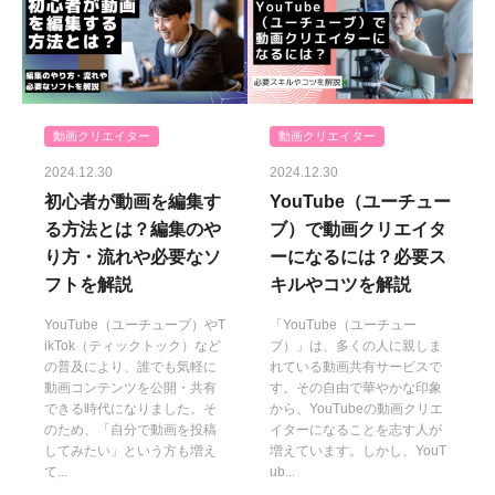
動画クリエイター
動画クリエイター
2024.12.30
2024.12.30
初心者が動画を編集す
YouTube（ユーチュー
る方法とは？編集のや
ブ）で動画クリエイタ
り方・流れや必要なソ
ーになるには？必要ス
フトを解説
キルやコツを解説
YouTube（ユーチューブ）やT
「YouTube（ユーチュー
ikTok（ティックトック）など
ブ）」は、多くの人に親しま
の普及により、誰でも気軽に
れている動画共有サービスで
動画コンテンツを公開・共有
す。その自由で華やかな印象
できる時代になりました。そ
から、YouTubeの動画クリエ
のため、「自分で動画を投稿
イターになることを志す人が
してみたい」という方も増え
増えています。しかし、YouT
て...
ub...