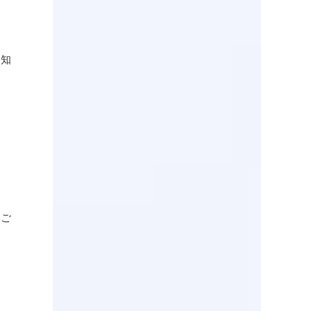
通知
をご