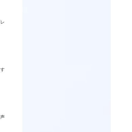
ブレ
影す
の声