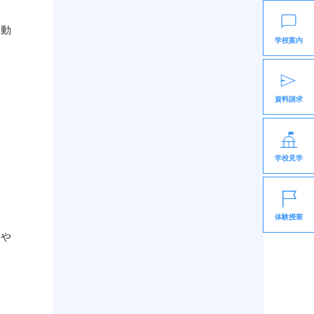
な動
学校案内
資料請求
学校見学
体験授業
しや