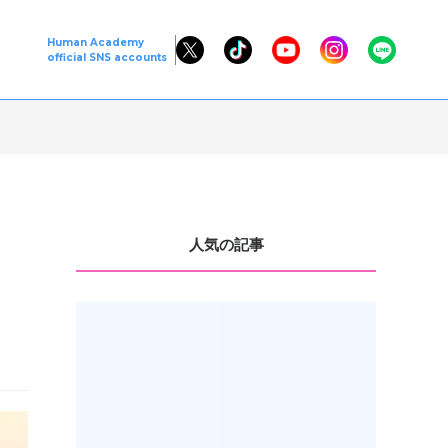
Human Academy
official SNS accounts
人気の記事