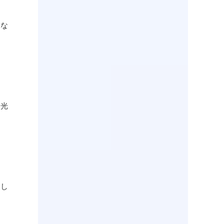
くな
陽光
回し