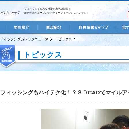
フィッシング業界を目指す専門の学校：
総合学園ヒューマンアカデミーフィッシングカレッジ
学校紹介
専攻紹介
校舎情報&マップ
協力企
フィッシングカレッジニュース
トピックス
フィッシングもハイテク化！？３
トピックス
フィッシングもハイテク化！？３ＤCADでマイルア