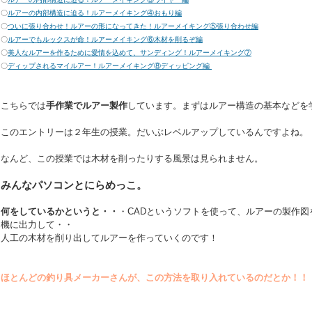
〇
ルアーの内部構造に迫る！ルアーメイキング④おもり編
〇
ついに張り合わせ！ルアーの形になってきた！ルアーメイキング⑤張り合わせ編
〇
ルアーでもルックスが命！ルアーメイキング⑥木材を削るぞ編
〇
美人なルアーを作るために愛情を込めて、サンディング！ルアーメイキング⑦
〇
ディップされるマイルアー！ルアーメイキング⑧ディッピング編
こちらでは
手作業でルアー製作
しています。まずはルアー構造の基本などを
このエントリーは２年生の授業。だいぶレベルアップしているんですよね。
なんど、この授業では木材を削ったりする風景は見られません。
みんなパソコンとにらめっこ。
何をしているかというと・・
・CADというソフトを使って、ルアーの製作図
機に出力して・・
人工の木材を削り出してルアーを作っていくのです！
ほとんどの釣り具メーカーさんが、この方法を取り入れているのだとか！！