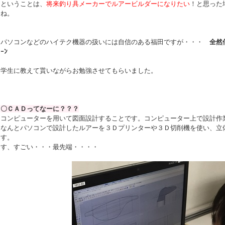
ということは、
将来釣り具メーカーでルアービルダーになりたい
！と思った
ね。
パソコンなどのハイテク機器の扱いには自信のある福田ですが・・・
全然何
ｰﾝ
学生に教えて貰いながらお勉強させてもらいました。
〇ＣＡＤってなーに？？？
コンピューターを用いて図面設計することです。コンピューター上で設計作
なんとパソコンで設計したルアーを３Ｄプリンターや３Ｄ切削機を使い、立
す。
す、すごい・・・最先端・・・・