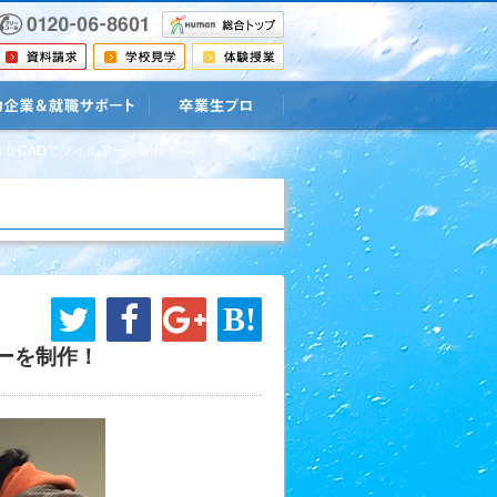
業&就職サポート
卒業生プロ
ＤCADでマイルアーを制作！
ーを制作！