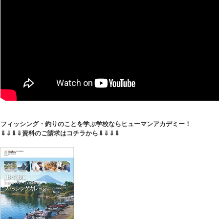
フィッシング・釣りのことを学ぶ学校ならヒューマンアカデミー！
⇓⇓⇓⇓資料のご請求はコチラから⇓⇓⇓⇓