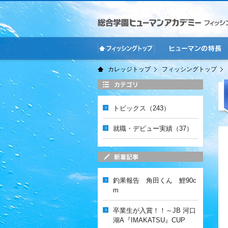
フィッシングトッ
ヒューマンの特長
カレッジトップ
フィッシングトップ
プ
トピックス（243）
就職・デビュー実績（37）
釣果報告 角田くん 鯉90c
m
卒業生が入賞！！～JB 河口
湖A『IMAKATSU』CUP