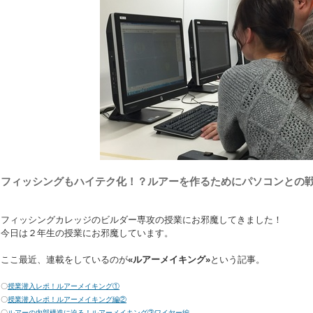
フィッシングもハイテク化！？ルアーを作るためにパソコンとの
フィッシングカレッジのビルダー専攻の授業にお邪魔してきました！
今日は２年生の授業にお邪魔しています。
ここ最近、連載をしているのが
«ルアーメイキング»
という記事。
〇
授業潜入レポ！ルアーメイキング①
〇
授業潜入レポ！ルアーメイキング編②
〇
ルアーの内部構造に迫る！ルアーメイキング③ワイヤー編