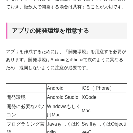
ておき、複数人で開発する場合は共有することが大切です。
アプリの開発環境を用意する
アプリを作成するためには、「開発環境」を用意する必要が
あります。開発環境はAndroidとiPhoneで次のように異なる
ため、混同しないように注意が必要です。
Android
iOS
（
iPhone
）
開発環境
Android Studio
XCode
開発に必要なパソ
Windows
もしく
Mac
コン
は
Mac
プログラミング言
Java
もしくは
K
SwiftもしくはObjecti
語
otlin
ve-C