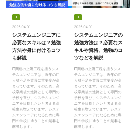
IT
IT
2025.04.01
2025.04.01
システムエンジニアに
システムエンジニアの
必要なスキルは？勉強
勉強方法は？必要なス
方法や身に付けるコツ
キルや資格、勉強のコ
も解説
ツなどを解説
IT関連の上流工程を担うシス
IT関連の上流工程を担うシス
テムエンジニアは、近年のIT
テムエンジニアは、近年のIT
人材不足を背景に重要度が高
人材不足を背景に重要度が高
まっています。そのため、高
まっています。そのため、高
校卒業後の進路として専門の
校卒業後の進路として専門の
学校を選び、システムエンジ
学校を選び、システムエンジ
ニアを目指したいと考える高
ニアを目指したいと考える高
校生も増えています。システ
校生も増えています。システ
ムエンジニアになるために専
ムエンジニアになるために専
門の学校に通うことの是非を
門の学校に通うことの是非を
解説します。
解説します。