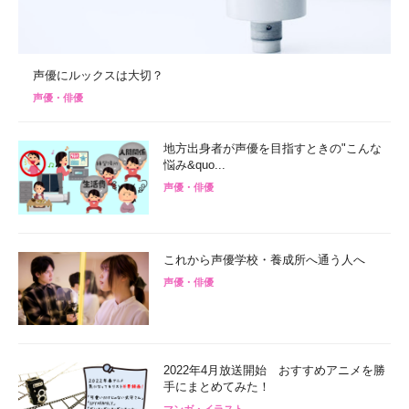
声優にルックスは大切？
声優・俳優
地方出身者が声優を目指すときの"こんな
悩み&quo...
声優・俳優
これから声優学校・養成所へ通う人へ
声優・俳優
2022年4月放送開始 おすすめアニメを勝
手にまとめてみた！
マンガ・イラスト