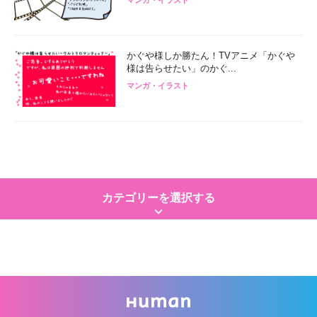
かぐや様しか勝たん！TVアニメ「かぐや
様は告らせたい」のかぐ...
マンガ・イラスト
カテゴリーを選択する
keyboard_arrow_down