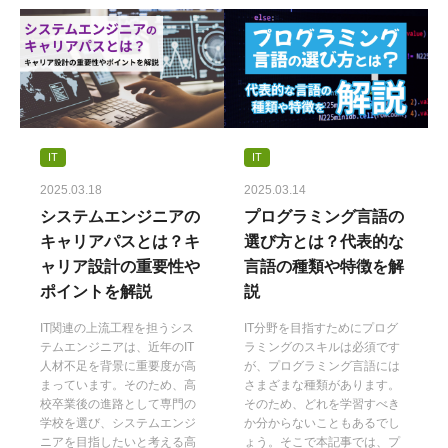
IT
IT
2025.03.18
2025.03.14
システムエンジニアの
プログラミング言語の
キャリアパスとは？キ
選び方とは？代表的な
ャリア設計の重要性や
言語の種類や特徴を解
ポイントを解説
説
IT関連の上流工程を担うシス
IT分野を目指すためにプログ
テムエンジニアは、近年のIT
ラミングのスキルは必須です
人材不足を背景に重要度が高
が、プログラミング言語には
まっています。そのため、高
さまざまな種類があります。
校卒業後の進路として専門の
そのため、どれを学習すべき
学校を選び、システムエンジ
か分からないこともあるでし
ニアを目指したいと考える高
ょう。そこで本記事では、プ