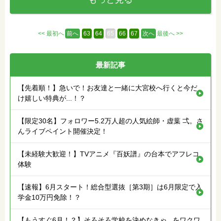
<< 最初へ
前へ
63
64
65
66
67
次へ
最後へ >>
最新記事
【先着順！】急いで！お友達と一緒に大宮校へ行くと今だ
け嬉しい特典が...！？
【限定30名】フォロワー5.2万人超の人気絵師・虚葉 弌。さ
んライブペイント開催決定！
【未経験大歓迎！】TVアニメ『百妖譜』の台本でアフレコ
体験
【速報】6月スタート！総合型選抜［第3期］は6月限定で入
学金10万円免除！？
【もうすぐ6月！？】そろそろ学校を決めなきゃ...をワクワ