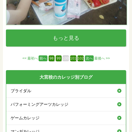
もっと見る
<< 最初へ
前へ
98
99
100
101
102
次へ
最後へ >>
大宮校のカレッジ別ブログ
ブライダル
パフォーミングアーツカレッジ
ゲームカレッジ
マンガカレッジ