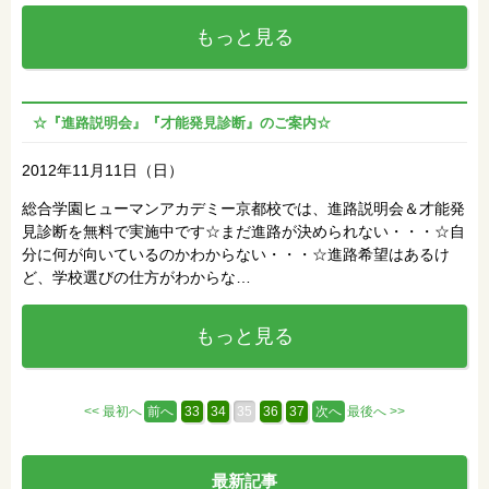
もっと見る
☆『進路説明会』『才能発見診断』のご案内☆
2012年11月11日（日）
総合学園ヒューマンアカデミー京都校では、進路説明会＆才能発
見診断を無料で実施中です☆まだ進路が決められない・・・☆自
分に何が向いているのかわからない・・・☆進路希望はあるけ
ど、学校選びの仕方がわからな…
もっと見る
<< 最初へ
前へ
33
34
35
36
37
次へ
最後へ >>
最新記事