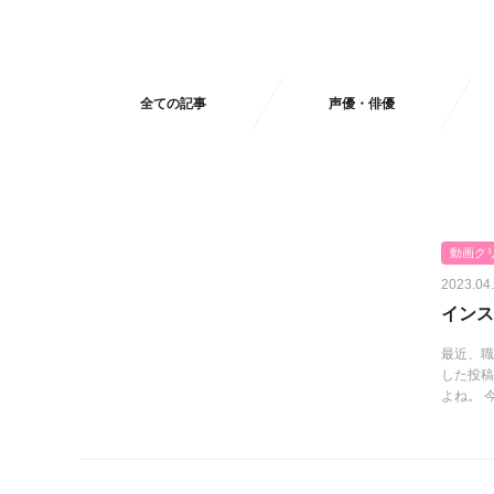
全ての記事
声優・俳優
動画ク
2023.04
インス
最近、職
した投稿
よね。 