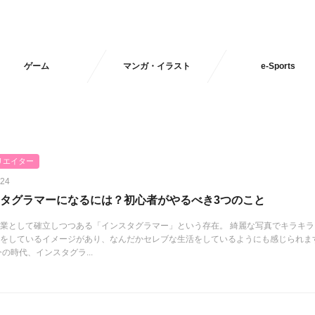
ゲーム
マンガ・イラスト
e-Sports
リエイター
.24
タグラマーになるには？初心者がやるべき3つのこと
業として確立しつつある「インスタグラマー」という存在。 綺麗な写真でキラキラ
をしているイメージがあり、なんだかセレブな生活をしているようにも感じられま
今の時代、インスタグラ...