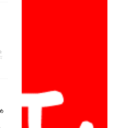
を
だ
め