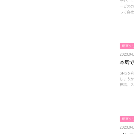
今や、世
ービスの
って自社サ
動画ク
2023.04
本気で
SNSを
しょうか
投稿、ス.
動画ク
2023.04