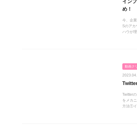
インフ
め！
今、企業
Sのアカ
ハウが理
動画ク
2023.04
Twi
Twit
をメカニ
方法①イ