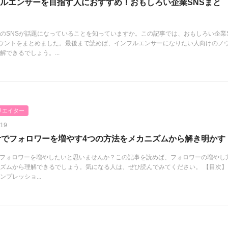
ルエンサーを目指す人におすすめ！おもしろい企業SNSまと
のSNSが話題になっていることを知っていますか。この記事では、おもしろい企業
ウントをまとめました。最後まで読めば、インフルエンサーになりたい人向けのノ
解できるでしょう。...
リエイター
.19
tterでフォロワーを増やす4つの方法をメカニズムから解き明かす
terのフォロワーを増やしたいと思いませんか？この記事を読めば、フォロワーの増やし
ズムから理解できるでしょう。気になる人は、ぜひ読んでみてください。 【目次】
ンプレッショ...