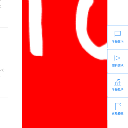
サ
使
学校案内
資料請求
いで
、
学校見学
体験授業