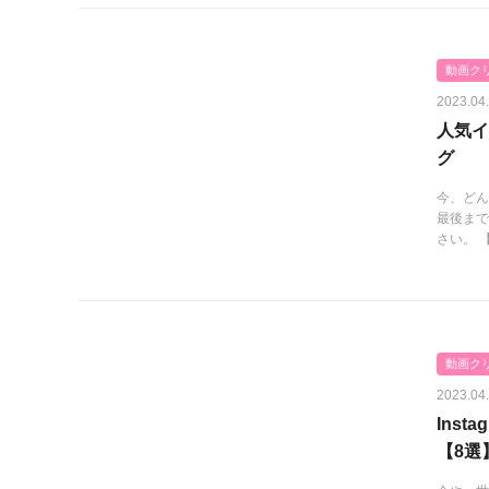
動画ク
2023.04
人気イ
グ
今、どん
最後まで
さい。 【
動画ク
2023.04
Ins
【8選