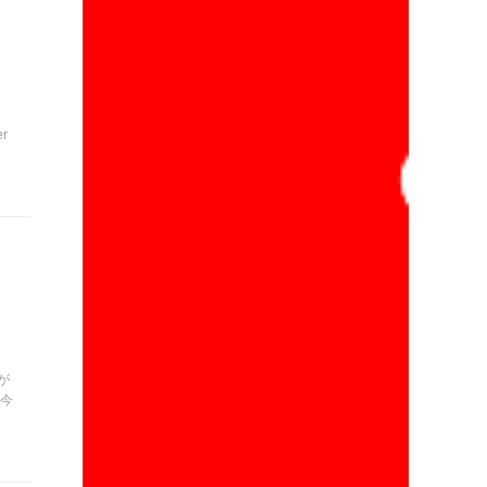
r
が
、今