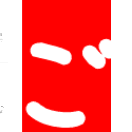
般
ラ
るん
多