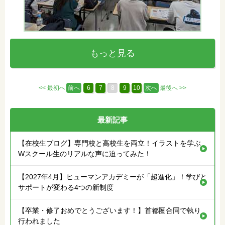
もっと見る
<< 最初へ
前へ
6
7
8
9
10
次へ
最後へ >>
最新記事
【在校生ブログ】専門校と高校生を両立！イラストを学ぶ
Wスクール生のリアルな声に迫ってみた！
【2027年4月】ヒューマンアカデミーが「超進化」！学びと
サポートが変わる4つの新制度
【卒業・修了おめでとうございます！】首都圏合同で執り
行われました