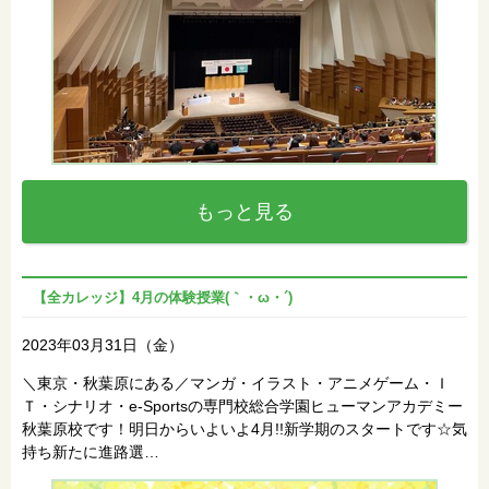
もっと見る
【全カレッジ】4月の体験授業(｀・ω・´)
2023年03月31日（金）
＼東京・秋葉原にある／マンガ・イラスト・アニメゲーム・Ｉ
Ｔ・シナリオ・e-Sportsの専門校総合学園ヒューマンアカデミー
秋葉原校です！明日からいよいよ4月!!新学期のスタートです☆気
持ち新たに進路選…