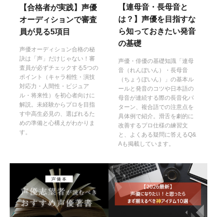
【連母音・長母音と
【合格者が実践】声優
は？】声優を目指すな
オーディションで審査
ら知っておきたい発音
員が見る5項目
の基礎
声優オーディション合格の秘
訣は「声」だけじゃない！審
声優・俳優の基礎知識「連母
査員が必ずチェックする5つの
音（れんぼいん）・長母音
ポイント（キャラ相性・演技
（ちょうぼいん）」の基本ル
対応力・人間性・ビジュア
ールと発音のコツや日本語の
ル・将来性）を初心者向けに
母音が連続する際の長音化パ
解説。未経験からプロを目指
ターン、複合語での注意点を
す中高生必見の、選ばれるた
具体例で紹介。滑舌を劇的に
めの準備と心構えがわかりま
改善するプロ仕様の練習文
す。
と、よくある疑問に答えるQ&
Aも掲載しています。