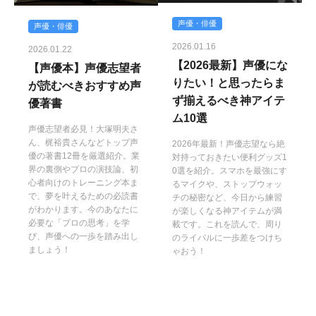
声優・俳優
声優・俳優
2026.01.16
2026.01.22
【2026最新】声優にな
【声優本】声優志望者
りたい！と思ったらま
が読むべきおすすめ声
ず揃えるべき神アイテ
優著書
ム10選
声優志望者必見！大塚明夫さ
ん、梶裕貴さんなどトップ声
2026年最新！声優志望なら絶
優の著書12冊を厳選紹介。業
対持っておきたい便利グッズ1
界の裏側やプロの演技論、初
0選を紹介。スマホを最強にす
心者向けのトレーニング本ま
るマイクや、ストップウォッ
で、夢を叶えるための必読書
チの秘密など、今日から練習
がわかります。今のあなたに
が楽しくなる神アイテムが満
必要な「プロの思考」を学
載です。これを読んで、周り
び、声優への一歩を踏み出し
のライバルに一歩差をつけち
ましょう！
ゃおう！