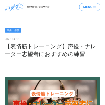
MENU
menu
声優・俳優
2023.04.18
【表情筋トレーニング】声優・ナレ
ーター志望者におすすめの練習