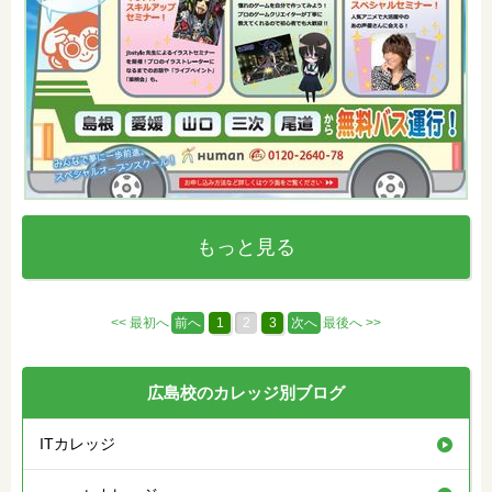
もっと見る
<< 最初へ
前へ
1
2
3
次へ
最後へ >>
広島校のカレッジ別ブログ
ITカレッジ