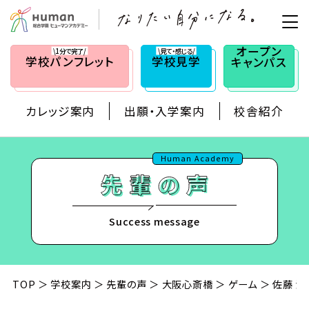
オープン
\1分で完了/
\見て・感じる/
学校
パンフレット
学校見学
キャンパス
カレッジ案内
出願・入学案内
校舎紹介
Human Academy
Success message
TOP
学校案内
先輩の声
大阪心斎橋
ゲーム
佐藤 清