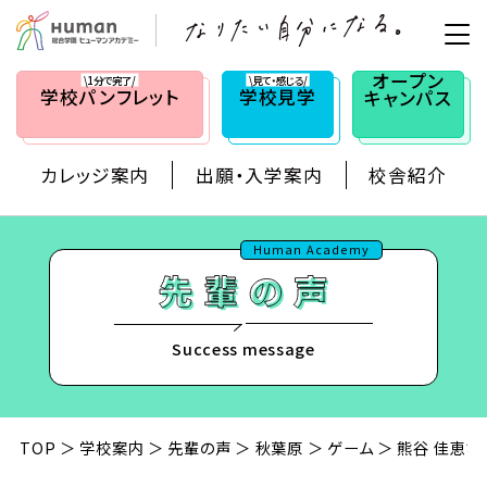
オープン
\1分で完了/
\見て・感じる/
学校
パンフレット
学校見学
キャンパス
カレッジ案内
出願・入学案内
校舎紹介
Human Academy
Success message
TOP
学校案内
先輩の声
秋葉原
ゲーム
熊谷 佳恵さ