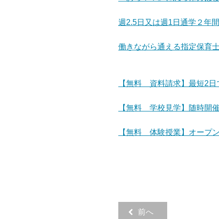
週2.5日又は週1日通学２
働きながら通える指定保育
【無料 資料請求】最短2日
【無料 学校見学】随時開
【無料 体験授業】オープ
前へ