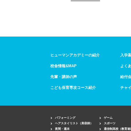
ヒューマンアカデミーの紹介
入学
校舎情報&MAP
よく
先輩・講師の声
給付
こども保育専攻コース紹介
チャ
パフォーミング
ゲーム
ヘアスタイリスト（美容師）
スポーツ
夜間・週末
通信制高校（教育連