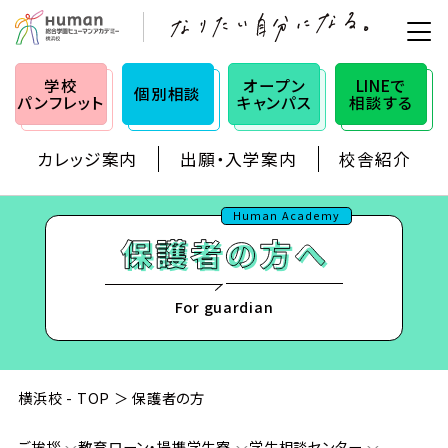
学校
オープン
LINEで
個別相談
パンフレット
キャンパス
相談する
カレッジ案内
出願・入学案内
校舎紹介
Human Academy
For guardian
横浜校 - TOP
保護者の方
ご挨拶
教育ローン・提携学生寮
学生相談センター