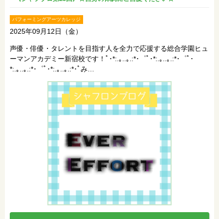
パフォーミングアーツカレッジ
2025年09月12日（金）
声優・俳優・タレントを目指す人を全力で応援する総合学園ヒュ
ーマンアカデミー新宿校です！ﾟ･*:.｡..｡.:*･゜ﾟ･*:.｡..｡.:*･゜ﾟ･
*:.｡..｡.:*･゜ﾟ･*:.｡..｡.:*･ﾟみ…