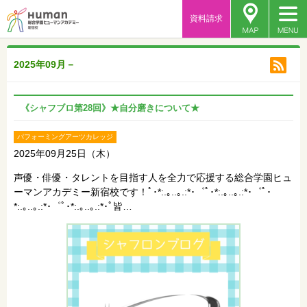
資料請求
2025年09月－
《シャフブロ第28回》★自分磨きについて★
パフォーミングアーツカレッジ
2025年09月25日（木）
声優・俳優・タレントを目指す人を全力で応援する総合学園ヒュ
ーマンアカデミー新宿校です！ﾟ･*:.｡..｡.:*･゜ﾟ･*:.｡..｡.:*･゜ﾟ･
*:.｡..｡.:*･゜ﾟ･*:.｡..｡.:*･ﾟ皆…