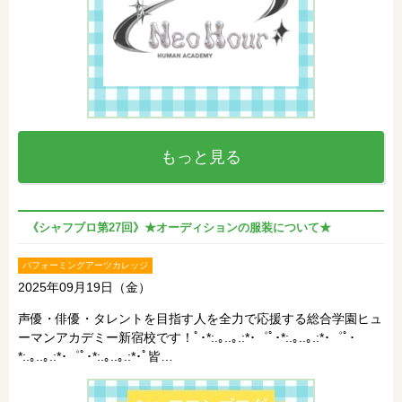
もっと見る
《シャフブロ第27回》★オーディションの服装について★
パフォーミングアーツカレッジ
2025年09月19日（金）
声優・俳優・タレントを目指す人を全力で応援する総合学園ヒュ
ーマンアカデミー新宿校です！ﾟ･*:.｡..｡.:*･゜ﾟ･*:.｡..｡.:*･゜ﾟ･
*:.｡..｡.:*･゜ﾟ･*:.｡..｡.:*･ﾟ皆…