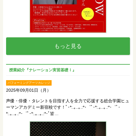
もっと見る
授業紹介『ナレーション実習基礎Ⅰ』
パフォーミングアーツカレッジ
2025年09月01日（月）
声優・俳優・タレントを目指す人を全力で応援する総合学園ヒュ
ーマンアカデミー新宿校です！ﾟ･*:.｡..｡.:*･゜ﾟ･*:.｡..｡.:*･゜ﾟ･
*:.｡..｡.:*･゜ﾟ･*:.｡..｡.:*･ﾟ皆…