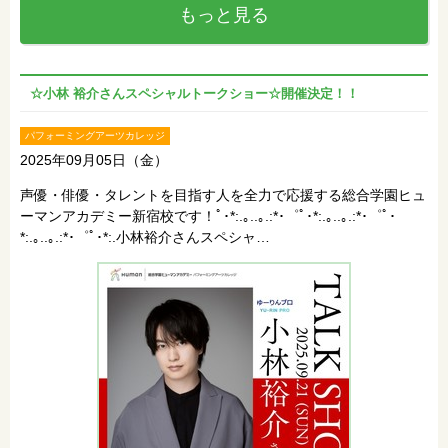
もっと見る
☆小林 裕介さんスペシャルトークショー☆開催決定！！
パフォーミングアーツカレッジ
2025年09月05日（金）
声優・俳優・タレントを目指す人を全力で応援する総合学園ヒュ
ーマンアカデミー新宿校です！ﾟ･*:.｡..｡.:*･゜ﾟ･*:.｡..｡.:*･゜ﾟ･
*:.｡..｡.:*･゜ﾟ･*:.小林裕介さんスペシャ…