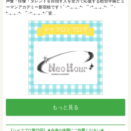
声優・俳優・タレントを目指す人を全力で応援する総合学園ヒュ
ーマンアカデミー新宿校です！ﾟ･*:.｡..｡.:*･゜ﾟ･*:.｡..｡.:*･゜ﾟ･
*:.｡..｡.:*･゜ﾟ･*:.｡..｡.:*･ﾟ皆…
もっと見る
《シャフブロ第25回》★自身の体調にご自愛ください★