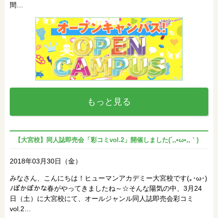
間…
もっと見る
【大宮校】同人誌即売会「彩コミvol.2」開催しました(´,,•ω•,,｀)
2018年03月30日（金）
みなさん、こんにちは！ヒューマンアカデミー大宮校です(｡･ω･)
ﾉぽかぽかな春がやってきましたね～☆そんな陽気の中、3月24
日（土）に大宮校にて、オールジャンル同人誌即売会彩コミ
vol.2…