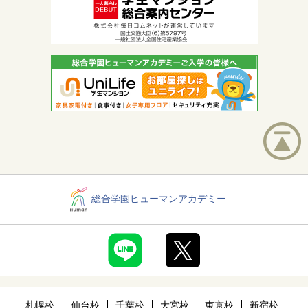
総合学園ヒューマンアカデミー
札幌校
仙台校
千葉校
大宮校
東京校
新宿校