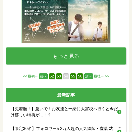
もっと見る
<< 最初へ
前へ
52
53
54
55
56
次へ
最後へ >>
最新記事
【先着順！】急いで！お友達と一緒に大宮校へ行くと今だ
け嬉しい特典が...！？
【限定30名】フォロワー5.2万人超の人気絵師・虚葉 弌。さ