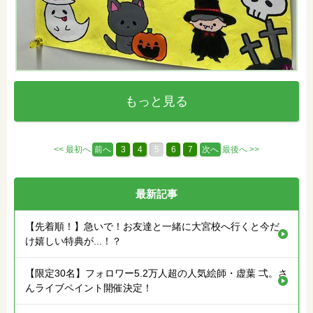
もっと見る
<< 最初へ
前へ
3
4
5
6
7
次へ
最後へ >>
最新記事
【先着順！】急いで！お友達と一緒に大宮校へ行くと今だ
け嬉しい特典が...！？
【限定30名】フォロワー5.2万人超の人気絵師・虚葉 弌。さ
んライブペイント開催決定！