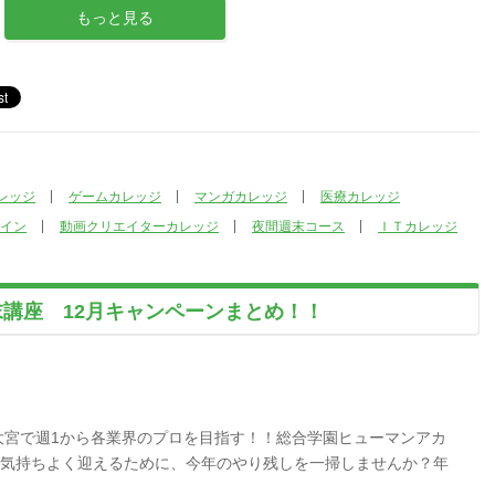
もっと見る
レッジ
ゲームカレッジ
マンガカレッジ
医療カレッジ
イン
動画クリエイターカレッジ
夜間週末コース
ＩＴカレッジ
末講座 12月キャンペーンまとめ！！
大宮で週1から各業界のプロを目指す！！総合学園ヒューマンアカ
5年を気持ちよく迎えるために、今年のやり残しを一掃しませんか？年