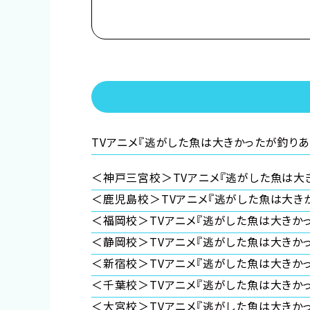
しかし、弟が生まれたことにより急遽その役目
父からなるべく優良物件の婿を探せと命じられ
ムーロ王国内の目ぼしい貴族子息たちはすで
そこで遠縁の親戚 アイーダを頼って隣国のル
留学し婚活に励んでいたところ、王立学園の卒
初対面の王子レナートから身に覚えのない婚約破
婚約もしていないのに婚約破棄されたマリーア
TVアニメ『逃がした魚は大きかったが釣り
武闘派令嬢のドタバタラブコメディ開幕！
＜神戸三宮校＞TVアニメ『逃がした魚は大
＜鹿児島校＞TVアニメ『逃がした魚は大き
●注意事項
＜福岡校＞TVアニメ『逃がした魚は大きか
※各体験授業には定員に限りがございます。
＜静岡校＞TVアニメ『逃がした魚は大きか
※定員数は校舎毎に異なります。
＜新宿校＞TVアニメ『逃がした魚は大きか
そのため、ご予約状況により、
抽選等の対応をさせていただく場合がございま
＜千葉校＞TVアニメ『逃がした魚は大きか
※当日ご参加いただける方には校舎の職員よ
＜大宮校＞TVアニメ『逃がした魚は大きか