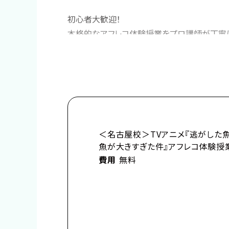
初心者大歓迎！
本格的なアフレコ体験授業をプロ講師が丁寧に
プロフィール
☆★－－－－－－－－－－－－－★☆
TVアニメ『逃がした魚は大きかったが釣りあげ
×
総合学園ヒューマンアカデミー
＜名古屋校＞TVアニメ『逃がした
☆★－－－－－－－－－－－－－★☆
魚が大きすぎた件』アフレコ体験授
費用
無料
■作品紹介
「……それはいきなりの婚約破棄で幕を開けた
武道の名家であるアンノヴァッツィ公爵家の令嬢
末っ子ながらに「武術の才能」を見出され、跡取