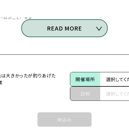
サポートします。
READ MORE
た魚が大きすぎた件』
魚は大きかったが釣りあげた
開催場所
業
日時
」
マリーア（通称：ミミ）は、
申込み
りとして育てられた。