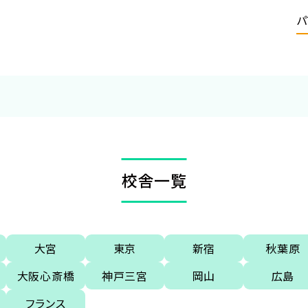
パ
校舎一覧
大宮
東京
新宿
秋葉原
大阪心斎橋
神戸三宮
岡山
広島
フランス