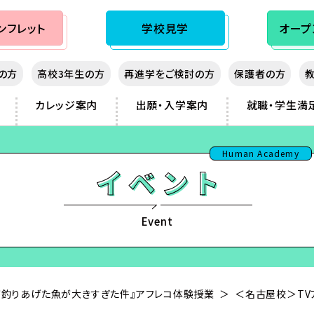
ンフレット
学校見学
オープ
生の方
高校3年生の方
再進学をご検討の方
保護者の方
カレッジ案内
出願・入学案内
就職・学生満
秋入学（10月生）制度
大阪心斎橋
先輩の声
熊本
Human Academy
通信制専門校
神戸三宮
講師紹介
鹿児島
sist
湖
岡山
那覇
フィッシング
広島
フランス
ノベルス・シナリオ
北九州
Event
ダンス
福岡
ビジネス
が釣りあげた魚が大きすぎた件』アフレコ体験授業
＜名古屋校＞TV