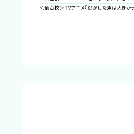
予約確定のご連絡をいたします。
＜仙台校＞TVアニメ『逃がした魚は大きか
それまでは予約完了しておりませんので
予めご了承ください。
※中学生以上の方が対象となります。