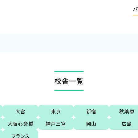
パ
校舎一覧
大宮
東京
新宿
秋葉原
大阪心斎橋
神戸三宮
岡山
広島
フランス