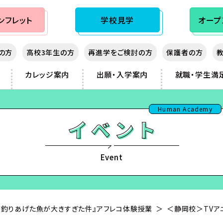
ンフレット
学校見学
オープ
生の方
高校3年生の方
再進学をご検討の方
保護者の方
カレッジ案内
出願・入学案内
就職・学生満
秋入学（10月生）制度
大阪心斎橋
先輩の声
熊本
Human Academy
通信制専門校
神戸三宮
講師紹介
鹿児島
sist
湖
岡山
那覇
フィッシング
広島
フランス
ノベルス・シナリオ
北九州
Event
ダンス
福岡
ビジネス
が釣りあげた魚が大きすぎた件』アフレコ体験授業
＜静岡校＞TVア