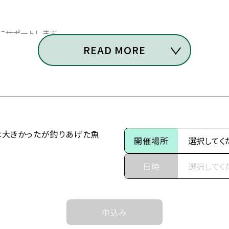
サポートします。
READ MORE
た魚が大きすぎた件』
は大きかったが釣りあげた魚
開催場所
日時
」
マリーア（通称：ミミ）は、
申込み
りとして育てられた。