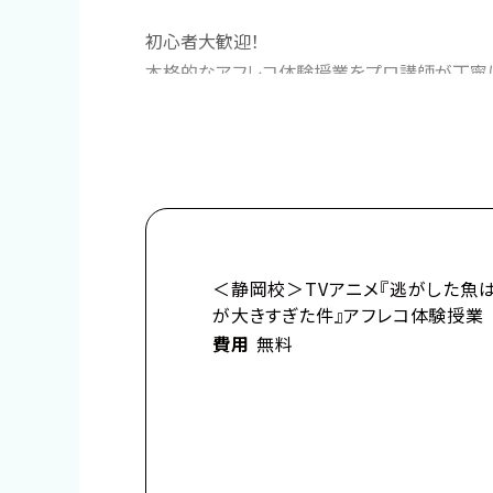
初心者大歓迎！
本格的なアフレコ体験授業をプロ講師が丁寧に
プロフィール
☆★－－－－－－－－－－－－－★☆
TVアニメ『逃がした魚は大きかったが釣りあげ
×
総合学園ヒューマンアカデミー
＜静岡校＞TVアニメ『逃がした魚
☆★－－－－－－－－－－－－－★☆
が大きすぎた件』アフレコ体験授業
費用
無料
■作品紹介
「……それはいきなりの婚約破棄で幕を開けた
武道の名家であるアンノヴァッツィ公爵家の令嬢
末っ子ながらに「武術の才能」を見出され、跡取