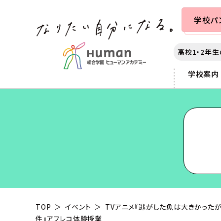
学校
パ
高校1・2年
学校案内
カレッジ案内
学校案内
出願・入学案内
就職・学生満足度
札幌
各種制度
秋葉原
3つのポリシー
提携学生寮のご案内
サポート
仙台
スカラシップ制度
横浜
アダプティブラーニング as
教育ローンについて
千葉
大学編入制度
富士河口
声優・俳優
動画クリエイター
カリキュラムの特長
大学部について
大宮
クロスオーバー制度
静岡
マンガ・イラスト
チャイルドケア（保育）
本学園の沿革
東京
専科コース制度
名古屋
ゲーム
スポーツ
業界連携
新宿
京都
e-Sports
ヘアメイク
IT
ミュージック
夜間・週末講座
TOP
イベント
TVアニメ『逃がした魚は大きかった
件』アフレコ体験授業