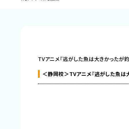
声優・俳優・モデル・音楽・ダンス
イラスト・マンガ・
ゲーム・CG・アニメ
パーソナルトレー
TVアニメ『逃がした魚は大きかったが
＜静岡校＞TVアニメ『逃がした魚は