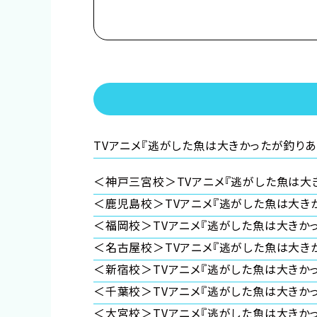
しかし、弟が生まれたことにより急遽その役目
父からなるべく優良物件の婿を探せと命じられ
ムーロ王国内の目ぼしい貴族子息たちはすで
そこで遠縁の親戚 アイーダを頼って隣国のル
留学し婚活に励んでいたところ、王立学園の卒
初対面の王子レナートから身に覚えのない婚約破
婚約もしていないのに婚約破棄されたマリーア
TVアニメ『逃がした魚は大きかったが釣り
武闘派令嬢のドタバタラブコメディ開幕！
＜神戸三宮校＞TVアニメ『逃がした魚は大
＜鹿児島校＞TVアニメ『逃がした魚は大き
●注意事項
＜福岡校＞TVアニメ『逃がした魚は大きか
※各体験授業には定員に限りがございます。
＜名古屋校＞TVアニメ『逃がした魚は大き
※定員数は校舎毎に異なります。
＜新宿校＞TVアニメ『逃がした魚は大きか
そのため、ご予約状況により、
抽選等の対応をさせていただく場合がございま
＜千葉校＞TVアニメ『逃がした魚は大きか
※当日ご参加いただける方には校舎の職員よ
＜大宮校＞TVアニメ『逃がした魚は大きか