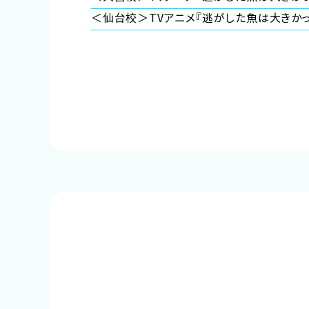
予約確定のご連絡をいたします。
＜仙台校＞TVアニメ『逃がした魚は大きか
それまでは予約完了しておりませんので
予めご了承ください。
※中学生以上の方が対象となります。