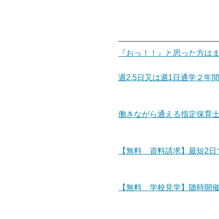
――――――――――――
『おっ！！』と思った方は
週2.5日又は週1日通学２
働きながら通える指定保育
【無料 資料請求】最短2日
【無料 学校見学】随時開