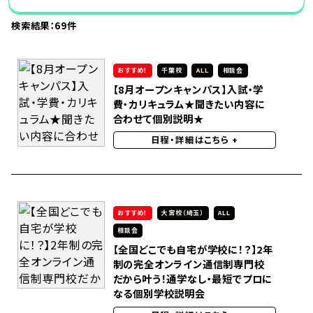
検索結果：
69
件
おすすめ！
千葉校
ALL
相談会
【8月オープンキャンパス】入試・学
費・カリキュラム★聞きたい内容に
合わせて個別説明★
日程・詳細はこちら
+
おすすめ！
大宮校（埼玉）
ALL
相談会
【全国どこでも自宅が学校に！？】2年
制の完全オンライン通信制専門校
だから叶う！通学なし・最短でプロに
なる個別学校説明会