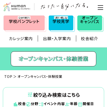
オープン
\1分で完了/
\見て・感じる/
学校
パンフレット
学校見学
キャンパス
カレッジ案内
出願・入学案内
校舎紹介
TOP
オープンキャンパス・体験授業
絞り込み検索はこちら
校舎
分野
イベント内容
年齢
開催日