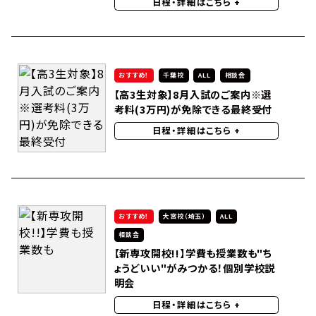
日程・詳細はこちら
+
おすすめ！
千葉校
ALL
相談会
【高3生対象】8月入試のご案内※選
考料(3万円)が免除できる最終受付
日程・詳細はこちら
+
おすすめ！
大宮校（埼玉）
ALL
相談会
【新専攻開校!!】学費も授業数も"ち
ょうどいい"がみつかる！個別学校説
明会
日程・詳細はこちら
+