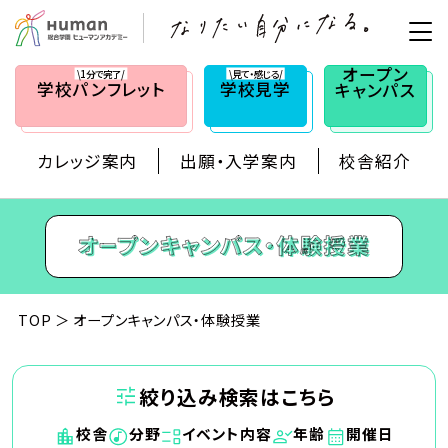
オープン
\1分で完了/
\見て・感じる/
学校
パンフレット
学校見学
キャンパス
カレッジ案内
出願・入学案内
校舎紹介
TOP
オープンキャンパス・体験授業
絞り込み検索はこちら
校舎
分野
イベント内容
年齢
開催日