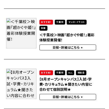
おすすめ！
千葉校
マンガ・イラスト
体験
＜千葉校＞映画『超かぐや姫！』着彩
体験授業開催！
日程・詳細はこちら
+
おすすめ！
千葉校
ALL
相談会
【8月オープンキャンパス】入試・学
費・カリキュラム★聞きたい内容に
合わせて個別説明★
日程・詳細はこちら
+