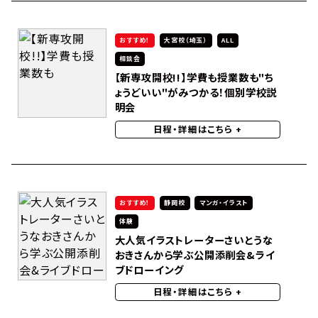
おすすめ！
大宮校（埼玉）
ALL
相談会
【新専攻開校!!】学費も授業数も"ち
ょうどいい"がみつかる！個別学校説
明会
日程・詳細はこちら
+
おすすめ！
静岡校
マンガ・イラスト
体験
大人気イラストレーターさいとうな
おきさんから学ぶ公開添削会&ライ
ブドローイング
日程・詳細はこちら
+