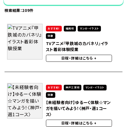
検索結果：
209
件
おすすめ！
福岡校
マンガ・イラスト
体験
TVアニメ『甲鉄城のカバネリ』イラ
スト着彩体験授業
日程・詳細はこちら
+
おすすめ！
神戸三宮校
マンガ・イラスト
体験
【未経験者向け】ゆるーく体験☆マン
ガを描いてみよう！〈神戸・週1コー
ス〉
日程・詳細はこちら
+