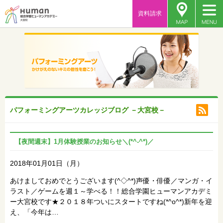
資料請求
パフォーミングアーツカレッジブログ －大宮校－
【夜間週末】1月体験授業のお知らせ＼(*^-^*)／
2018年01月01日（月）
あけましておめでとうございます(^◇^*)声優・俳優／マンガ・イ
ラスト／ゲームを週１～学べる！！総合学園ヒューマンアカデミ
ー大宮校です★２０１８年ついにスタートですね(*^o^*)新年を迎
え、「今年は…