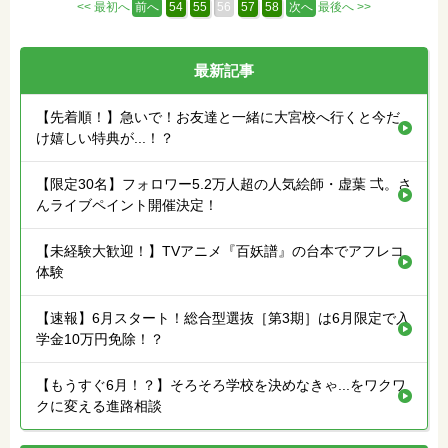
<< 最初へ
前へ
54
55
56
57
58
次へ
最後へ >>
最新記事
【先着順！】急いで！お友達と一緒に大宮校へ行くと今だ
け嬉しい特典が...！？
【限定30名】フォロワー5.2万人超の人気絵師・虚葉 弌。さ
んライブペイント開催決定！
【未経験大歓迎！】TVアニメ『百妖譜』の台本でアフレコ
体験
【速報】6月スタート！総合型選抜［第3期］は6月限定で入
学金10万円免除！？
【もうすぐ6月！？】そろそろ学校を決めなきゃ...をワクワ
クに変える進路相談