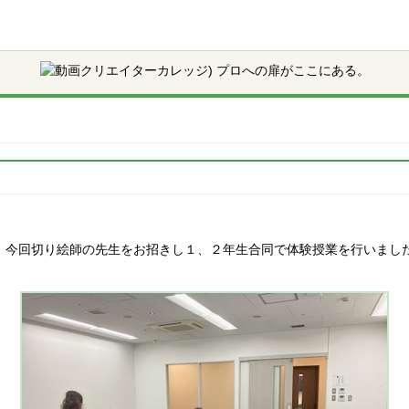
」今回切り絵師の先生をお招きし１、２年生合同で体験授業を行いまし