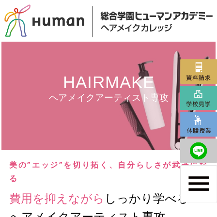
HAIRMAKE
ヘアメイクアーティスト専攻
美の”エッジ”を切り拓く、自分らしさが武器にな
る
費用を抑えながら
しっかり学べる