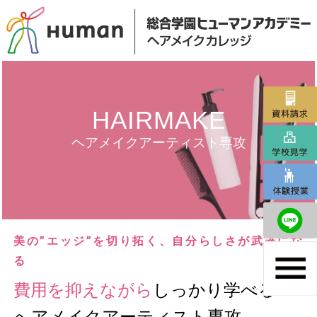
HAIRMAKE
ヘアメイクアーティスト専攻
美の”エッジ”を切り拓く、自分らしさが武器にな
る
費用を抑えながら
しっかり学べる