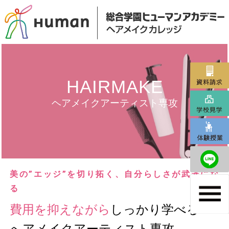
HAIRMAKE
ヘアメイクアーティスト専攻
美の”エッジ”を切り拓く、自分らしさが武器にな
る
費用を抑えながら
しっかり学べる