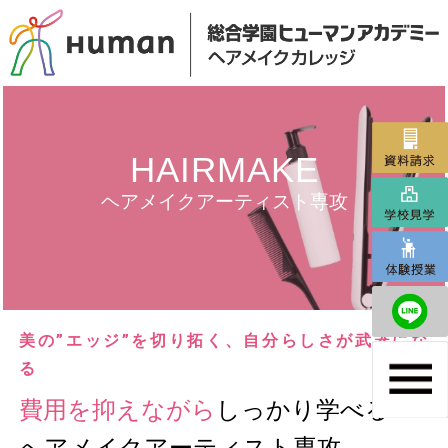
HAIRMAKE
ヘアメイクアーティスト専攻
美の”エッジ”を切り拓く、自分らしさが武器にな
る
費用を抑えながら
しっかり学べる