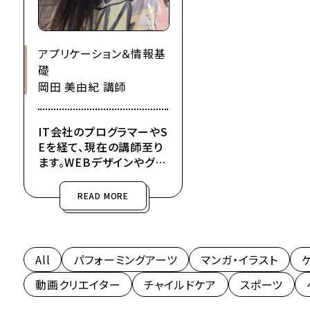
アプリケーション＆情報基
礎
岡田 美由紀 講師
IT会社のプログラマーやS
Eを経て、現在の講師至り
ます。WEBデザインやグラ
フィックデザイン、イラスト
レーター活動で個人事務
READ MORE
所を開設。芸能マネジメン
ト会社の役員を経験、ハン
ドメイド作家としても活動
しています。書道師範の資
All
パフォーミングアーツ
マンガ・イラスト
格を保有しています。
動画クリエイター
チャイルドケア
スポーツ