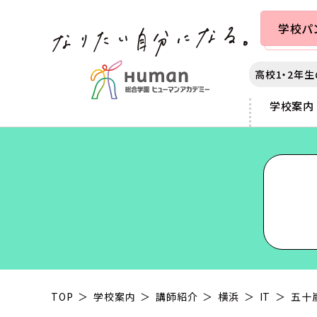
学校
パ
高校1・2年
学校案内
カレッジ案内
学校案内
出願・入学案内
就職・学生満足度
札幌
各種制度
秋葉原
3つのポリシー
提携学生寮のご案内
サポート
仙台
スカラシップ制度
横浜
アダプティブラーニング as
教育ローンについて
千葉
大学編入制度
富士河口
声優・俳優
動画クリエイター
カリキュラムの特長
大学部について
大宮
クロスオーバー制度
静岡
マンガ・イラスト
チャイルドケア（保育）
本学園の沿革
東京
専科コース制度
名古屋
ゲーム
スポーツ
業界連携
新宿
京都
e-Sports
ヘアメイク
IT
ミュージック
夜間・週末講座
TOP
学校案内
講師紹介
横浜
IT
五十嵐