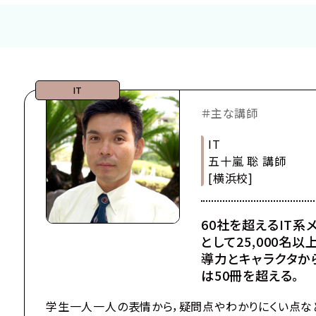
シナリオ
メイク・美容
ナー
IT・プログラム
IT
＃主な講師
IT
五十嵐 聡 講師
[横浜校]
60社を超えるIT
として25,000名
導力とキャラクタか
は50冊を超える。
学生一人一人の表情から，疑問点やわかりにくい点な