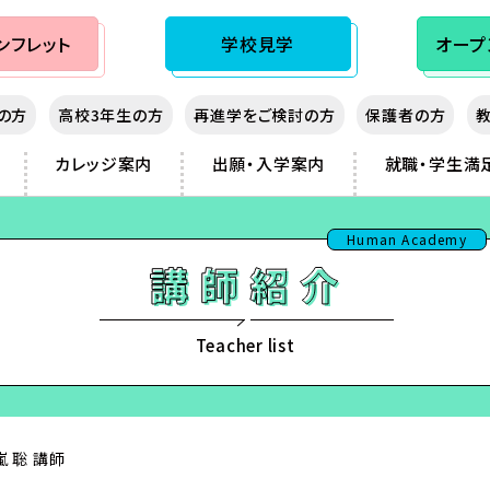
ンフレット
学校見学
オープ
生の方
高校3年生の方
再進学をご検討の方
保護者の方
カレッジ案内
出願・入学案内
就職・学生満
秋入学（10月生）制度
大阪心斎橋
先輩の声
熊本
Human Academy
神戸三宮
講師紹介
鹿児島
sist
湖
岡山
那覇
フィッシング
広島
フランス
ノベルス・シナリオ
北九州
Teacher list
ダンス
福岡
ビジネス
 聡 講師