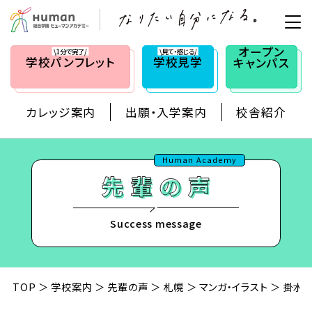
オープン
\1分で完了/
\見て・感じる/
学校
パンフレット
学校見学
キャンパス
カレッジ案内
出願・入学案内
校舎紹介
Human Academy
Success message
TOP
学校案内
先輩の声
札幌
マンガ・イラスト
掛水 