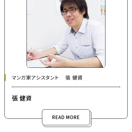
マンガ家アシスタント 張 健資
張 健資
READ MORE