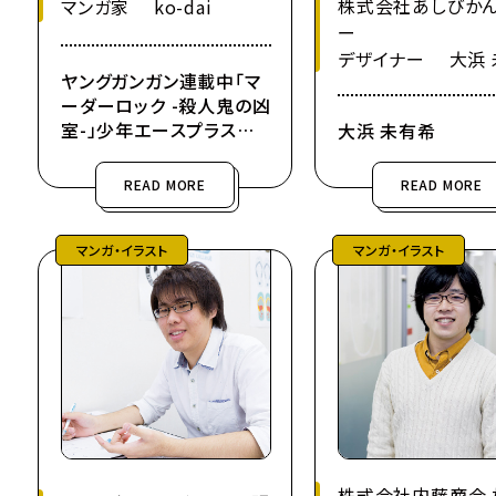
株式会社あしびか
マンガ家 ko-dai
ー
デザイナー 大浜 
ヤングガンガン連載中「マ
ーダーロック -殺人鬼の凶
室-」少年エースプラス
大浜 未有希
連載中「そのヲタク、元殺
し屋。」
READ MORE
READ MORE
マンガ・イラスト
マンガ・イラスト
株式会社内藤商会 