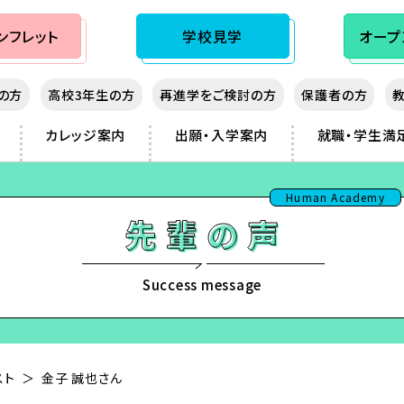
ンフレット
学校見学
オープ
生の方
高校3年生の方
再進学をご検討の方
保護者の方
カレッジ案内
出願・入学案内
就職・学生満
秋入学（10月生）制度
大阪心斎橋
先輩の声
熊本
Human Academy
神戸三宮
講師紹介
鹿児島
sist
湖
岡山
那覇
フィッシング
広島
フランス
ノベルス・シナリオ
北九州
Success message
ダンス
福岡
ビジネス
スト
金子 誠也さん