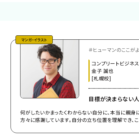
シナリオ
メイク・美容
ナー
IT・プログラム
マンガ・イラスト
＃ヒューマンのここが
コンプリートビジネ
金子 誠也
[札幌校]
目標が決まらない人
何がしたいかまったくわからない自分に、本当に親身
方々に感謝しています。自分の立ち位置を理解でき、こ