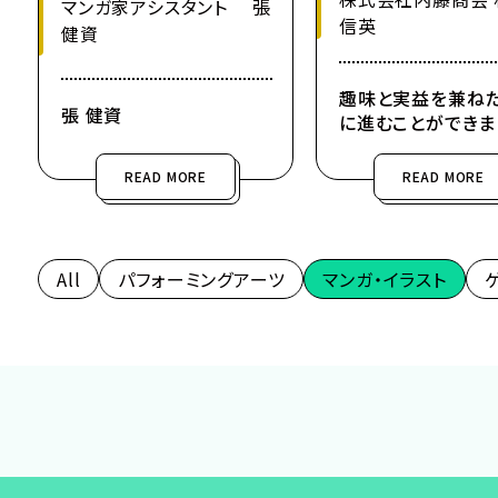
マンガ家アシスタント 張
信英
健資
趣味と実益を兼ね
張 健資
に進むことができま
READ MORE
READ MORE
All
パフォーミングアーツ
マンガ・イラスト