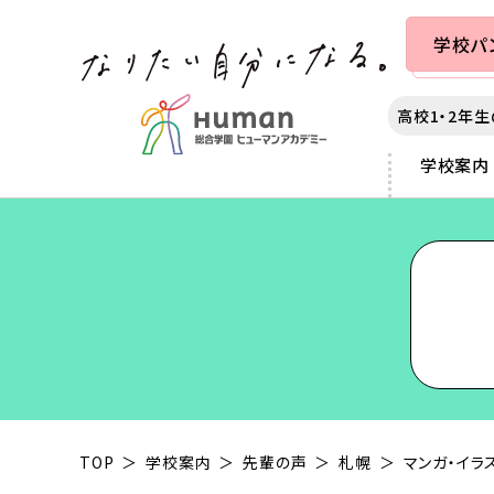
学校
パ
高校1・2年
学校案内
カレッジ案内
学校案内
出願・入学案内
就職・学生満足度
札幌
各種制度
秋葉原
3つのポリシー
提携学生寮のご案内
サポート
仙台
スカラシップ制度
横浜
アダプティブラーニング as
教育ローンについて
千葉
大学編入制度
富士河口
声優・俳優
動画クリエイター
カリキュラムの特長
大学部について
大宮
クロスオーバー制度
静岡
マンガ・イラスト
チャイルドケア（保育）
本学園の沿革
東京
専科コース制度
名古屋
ゲーム
スポーツ
業界連携
新宿
京都
e-Sports
ヘアメイク
IT
ミュージック
夜間・週末講座
TOP
学校案内
先輩の声
札幌
マンガ・イラ