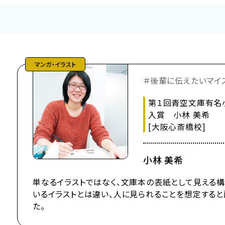
シナリオ
メイク・美容
ナー
IT・プログラム
マンガ・イラスト
＃後輩に伝えたいマイ
第１回青空文庫有名
入賞 小林 美希
[大阪心斎橋校]
小林 美希
単なるイラストではなく、文庫本の表紙として見える構
いるイラストとは違い、人に見られることを想定する
た。