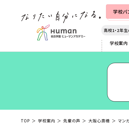
学校
パ
高校1・2年
学校案内
カレッジ案内
学校案内
出願・入学案内
就職・学生満足度
札幌
各種制度
秋葉原
3つのポリシー
提携学生寮のご案内
サポート
仙台
スカラシップ制度
横浜
アダプティブラーニング as
教育ローンについて
千葉
大学編入制度
富士河口
声優・俳優
動画クリエイター
カリキュラムの特長
大学部について
大宮
クロスオーバー制度
静岡
マンガ・イラスト
チャイルドケア（保育）
本学園の沿革
東京
専科コース制度
名古屋
ゲーム
スポーツ
業界連携
新宿
京都
e-Sports
ヘアメイク
IT
ミュージック
夜間・週末講座
TOP
学校案内
先輩の声
大阪心斎橋
マンガ