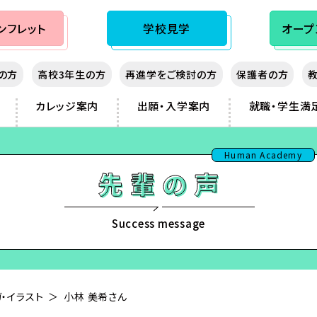
ンフレット
学校見学
オープ
生の方
高校3年生の方
再進学をご検討の方
保護者の方
カレッジ案内
出願・入学案内
就職・学生満
秋入学（10月生）制度
大阪心斎橋
先輩の声
熊本
Human Academy
神戸三宮
講師紹介
鹿児島
sist
湖
岡山
那覇
フィッシング
広島
フランス
ノベルス・シナリオ
北九州
Success message
ダンス
福岡
ビジネス
・イラスト
小林 美希さん