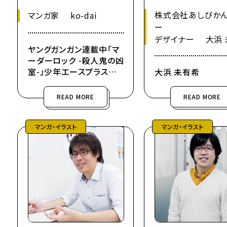
株式会社あしびか
マンガ家 ko-dai
ー
デザイナー 大浜 
ヤングガンガン連載中「マ
ーダーロック -殺人鬼の凶
室-」少年エースプラス
大浜 未有希
連載中「そのヲタク、元殺
し屋。」
READ MORE
READ MORE
マンガ・イラスト
マンガ・イラスト