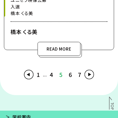
ユニセフ映像公募
入選
橋本 くる美
橋本 くる美
READ MORE
1
4
5
6
7
...
学校案内