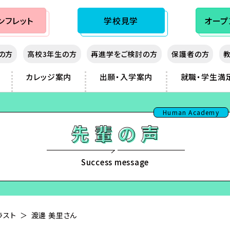
ンフレット
学校見学
オープ
生の方
高校3年生の方
再進学をご検討の方
保護者の方
カレッジ案内
出願・入学案内
就職・学生満
秋入学（10月生）制度
大阪心斎橋
先輩の声
熊本
Human Academy
神戸三宮
講師紹介
鹿児島
sist
湖
岡山
那覇
フィッシング
広島
フランス
ノベルス・シナリオ
北九州
Success message
ダンス
福岡
ビジネス
ラスト
渡邊 美里さん