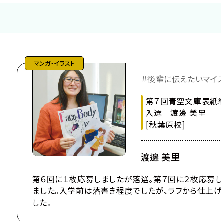
シナリオ
メイク・美容
ナー
IT・プログラム
マンガ・イラスト
＃後輩に伝えたいマイ
第７回青空文庫表紙
入選 渡邊 美里
[秋葉原校]
渡邊 美里
第６回に１枚応募しましたが落選。第７回に２枚応募
ました。入学前は落書き程度でしたが、ラフから仕上
した。