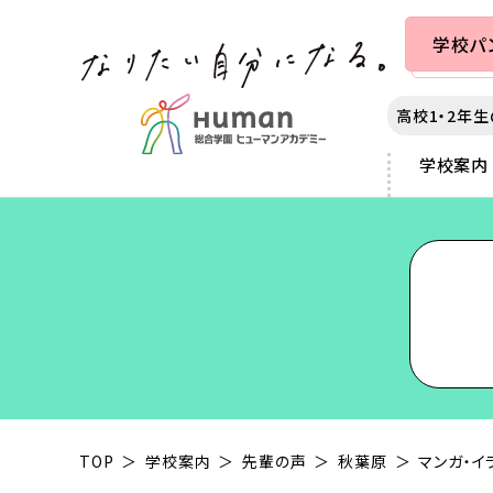
学校
パ
高校1・2年
学校案内
カレッジ案内
学校案内
出願・入学案内
就職・学生満足度
札幌
各種制度
秋葉原
3つのポリシー
提携学生寮のご案内
サポート
仙台
スカラシップ制度
横浜
アダプティブラーニング as
教育ローンについて
千葉
大学編入制度
富士河口
声優・俳優
動画クリエイター
カリキュラムの特長
大学部について
大宮
クロスオーバー制度
静岡
マンガ・イラスト
チャイルドケア（保育）
本学園の沿革
東京
専科コース制度
名古屋
ゲーム
スポーツ
業界連携
新宿
京都
e-Sports
ヘアメイク
IT
ミュージック
夜間・週末講座
TOP
学校案内
先輩の声
秋葉原
マンガ・イ