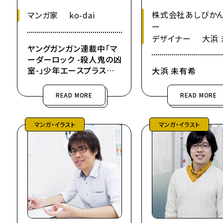
株式会社あしびか
マンガ家 ko-dai
ー
デザイナー 大浜 
ヤングガンガン連載中「マ
ーダーロック -殺人鬼の凶
室-」少年エースプラス
大浜 未有希
連載中「そのヲタク、元殺
し屋。」
READ MORE
READ MORE
マンガ・イラスト
マンガ・イラスト