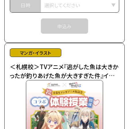
■作品紹介
日時
「……それはいきなりの婚約破棄で幕を開けた」
武道の名家であるアンノヴァッツィ公爵家の令嬢マリ
申込み
ーア（通称：ミミ）は、
末っ子ながらに「武術の才能」を見出され、跡取りと
して育てられた。
しかし、弟が生まれたことにより急遽その役目を降り
マンガ・イラスト
ることに…。
＜札幌校＞TVアニメ『逃がした魚は大きか
父からなるべく優良物件の婿を探せと命じられたも
のの、
ったが釣りあげた魚が大きすぎた件』イラ
ムーロ王国内の目ぼしい貴族子息たちはすでに予約
スト着彩体験授業
済み。
そこで遠縁の親戚 アイーダを頼って隣国のルビーニ
王国へ
留学し婚活に励んでいたところ、王立学園の卒業パ
ーティーの場で
初対面の王子レナートから身に覚えのない婚約破棄