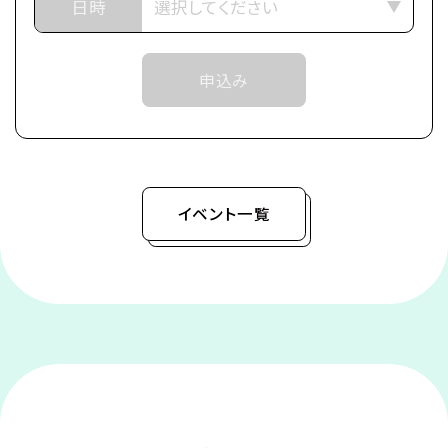
■作品紹介
日時
「……それはいきなりの婚約破棄で幕を開けた」
武道の名家であるアンノヴァッツィ公爵家の令嬢マリ
申込み
ーア（通称：ミミ）は、
末っ子ながらに「武術の才能」を見出され、跡取りと
して育てられた。
しかし、弟が生まれたことにより急遽その役目を降り
ることに…。
イベント一覧
父からなるべく優良物件の婿を探せと命じられたも
のの、
ムーロ王国内の目ぼしい貴族子息たちはすでに予約
済み。
そこで遠縁の親戚 アイーダを頼って隣国のルビーニ
王国へ
留学し婚活に励んでいたところ、王立学園の卒業パ
ーティーの場で
初対面の王子レナートから身に覚えのない婚約破棄