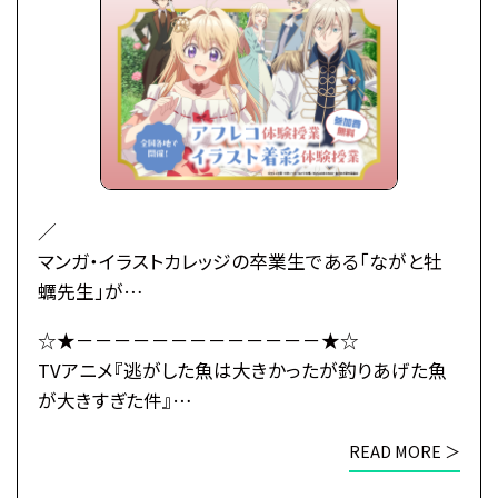
留学し婚活に励んでいたところ、王立学園の卒業パ
ーティーの場で
初対面の王子レナートから身に覚えのない婚約破棄
を宣言されてしまう――！
婚約もしていないのに婚約破棄されたマリーアの婚
活の行方とは…！？
武闘派令嬢のドタバタラブコメディ開幕！
／
マンガ・イラストカレッジの卒業生である「ながと牡
●注意事項
蠣先生」が
※各体験授業には定員に限りがございます。
原作小説のコミカライズの作画を担当している
☆★－－－－－－－－－－－－－★☆
※定員数は校舎毎に異なります。
TVアニメ『逃がした魚は大きかったが釣りあげた魚
TVアニメ『逃がした魚は大きかったが釣りあげた魚
そのため、ご予約状況により、
が大きすぎた件』とタイアップ！
が大きすぎた件』
抽選等の対応をさせていただく場合がございます。
＼
×
※当日ご参加いただける方には校舎の職員より
READ MORE ＞
総合学園ヒューマンアカデミー
予約確定のご連絡をいたします。
初心者大歓迎！
☆★－－－－－－－－－－－－－★☆
それまでは予約完了しておりませんので