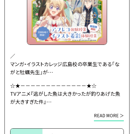
ーティーの場で
初対面の王子レナートから身に覚えのない婚約破棄
を宣言されてしまう――！
婚約もしていないのに婚約破棄されたマリーアの婚
活の行方とは…！？
武闘派令嬢のドタバタラブコメディ開幕！
／
マンガ・イラストカレッジ広島校の卒業生である「な
●注意事項
がと牡蠣先生」が
※各体験授業には定員に限りがございます。
原作小説のコミカライズの作画を担当している
☆★－－－－－－－－－－－－－★☆
※定員数は校舎毎に異なります。
TVアニメ『逃がした魚は大きかったが釣りあげた魚
TVアニメ『逃がした魚は大きかったが釣りあげた魚
そのため、ご予約状況により、
が大きすぎた件』とタイアップ！
が大きすぎた件』
抽選等の対応をさせていただく場合がございます。
＼
×
※当日ご参加いただける方には校舎の職員より
READ MORE ＞
総合学園ヒューマンアカデミー
予約確定のご連絡をいたします。
初心者大歓迎！
☆★－－－－－－－－－－－－－★☆
それまでは予約完了しておりませんので
本格的なイラスト着彩授業をプロ講師が丁寧にサポ