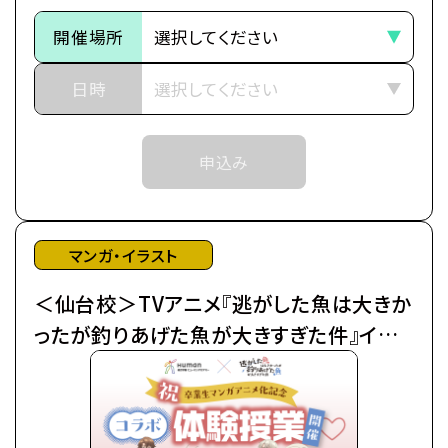
☆★－－－－－－－－－－－－－★☆
本格的なイラスト着彩授業をプロ講師が丁寧にサポ
開催場所
ートします。
■作品紹介
日時
「……それはいきなりの婚約破棄で幕を開けた」
武道の名家であるアンノヴァッツィ公爵家の令嬢マリ
申込み
ーア（通称：ミミ）は、
末っ子ながらに「武術の才能」を見出され、跡取りと
して育てられた。
しかし、弟が生まれたことにより急遽その役目を降り
マンガ・イラスト
ることに…。
＜仙台校＞TVアニメ『逃がした魚は大きか
父からなるべく優良物件の婿を探せと命じられたも
のの、
ったが釣りあげた魚が大きすぎた件』イラ
ムーロ王国内の目ぼしい貴族子息たちはすでに予約
スト着彩体験授業
済み。
そこで遠縁の親戚 アイーダを頼って隣国のルビーニ
王国へ