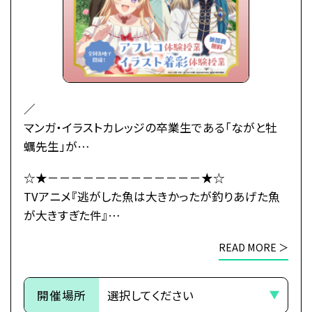
初対面の王子レナートから身に覚えのない婚約破棄
を宣言されてしまう――！
婚約もしていないのに婚約破棄されたマリーアの婚
活の行方とは…！？
武闘派令嬢のドタバタラブコメディ開幕！
／
マンガ・イラストカレッジの卒業生である「ながと牡
●注意事項
蠣先生」が
※各体験授業には定員に限りがございます。
原作小説のコミカライズの作画を担当している
☆★－－－－－－－－－－－－－★☆
※定員数は校舎毎に異なります。
TVアニメ『逃がした魚は大きかったが釣りあげた魚
TVアニメ『逃がした魚は大きかったが釣りあげた魚
そのため、ご予約状況により、
が大きすぎた件』とタイアップ！
が大きすぎた件』
抽選等の対応をさせていただく場合がございます。
＼
×
※当日ご参加いただける方には校舎の職員より
READ MORE ＞
総合学園ヒューマンアカデミー
予約確定のご連絡をいたします。
初心者大歓迎！
☆★－－－－－－－－－－－－－★☆
それまでは予約完了しておりませんので
本格的なイラスト着彩授業をプロ講師が丁寧にサポ
予めご了承ください。
開催場所
ートします。