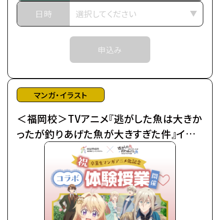
※中学生以上の方が対象となります。
■作品紹介
日時
「……それはいきなりの婚約破棄で幕を開けた」
武道の名家であるアンノヴァッツィ公爵家の令嬢マリ
申込み
ーア（通称：ミミ）は、
末っ子ながらに「武術の才能」を見出され、跡取りと
して育てられた。
しかし、弟が生まれたことにより急遽その役目を降り
マンガ・イラスト
ることに…。
＜福岡校＞TVアニメ『逃がした魚は大きか
父からなるべく優良物件の婿を探せと命じられたも
のの、
ったが釣りあげた魚が大きすぎた件』イラ
ムーロ王国内の目ぼしい貴族子息たちはすでに予約
スト着彩体験授業
済み。
そこで遠縁の親戚 アイーダを頼って隣国のルビーニ
王国へ
留学し婚活に励んでいたところ、王立学園の卒業パ
ーティーの場で