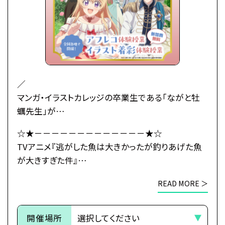
ーティーの場で
初対面の王子レナートから身に覚えのない婚約破棄
を宣言されてしまう――！
婚約もしていないのに婚約破棄されたマリーアの婚
活の行方とは…！？
武闘派令嬢のドタバタラブコメディ開幕！
／
マンガ・イラストカレッジの卒業生である「ながと牡
●注意事項
蠣先生」が
※各体験授業には定員に限りがございます。
原作小説のコミカライズの作画を担当している
☆★－－－－－－－－－－－－－★☆
※定員数は校舎毎に異なります。
TVアニメ『逃がした魚は大きかったが釣りあげた魚
TVアニメ『逃がした魚は大きかったが釣りあげた魚
そのため、ご予約状況により、
が大きすぎた件』とタイアップ！
が大きすぎた件』
抽選等の対応をさせていただく場合がございます。
＼
×
※当日ご参加いただける方には校舎の職員より
READ MORE ＞
総合学園ヒューマンアカデミー
予約確定のご連絡をいたします。
初心者大歓迎！
☆★－－－－－－－－－－－－－★☆
それまでは予約完了しておりませんので
本格的なイラスト着彩授業をプロ講師が丁寧にサポ
予めご了承ください。
開催場所
ートします。