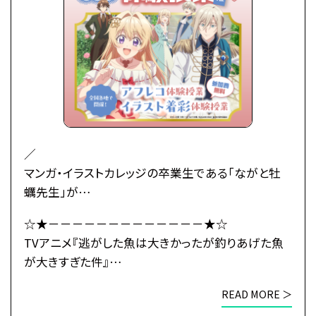
／
マンガ・イラストカレッジの卒業生である「ながと牡
蠣先生」が
原作小説のコミカライズの作画を担当している
☆★－－－－－－－－－－－－－★☆
TVアニメ『逃がした魚は大きかったが釣りあげた魚
TVアニメ『逃がした魚は大きかったが釣りあげた魚
が大きすぎた件』とタイアップ！
が大きすぎた件』
＼
×
READ MORE ＞
総合学園ヒューマンアカデミー
初心者大歓迎！