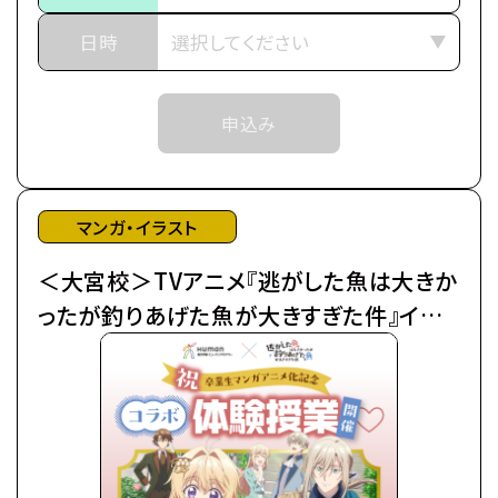
※中学生以上の方が対象となります。
■作品紹介
日時
「……それはいきなりの婚約破棄で幕を開けた」
武道の名家であるアンノヴァッツィ公爵家の令嬢マリ
申込み
ーア（通称：ミミ）は、
末っ子ながらに「武術の才能」を見出され、跡取りと
して育てられた。
しかし、弟が生まれたことにより急遽その役目を降り
マンガ・イラスト
ることに…。
＜大宮校＞TVアニメ『逃がした魚は大きか
父からなるべく優良物件の婿を探せと命じられたも
のの、
ったが釣りあげた魚が大きすぎた件』イラ
ムーロ王国内の目ぼしい貴族子息たちはすでに予約
スト着彩体験授業
済み。
そこで遠縁の親戚 アイーダを頼って隣国のルビーニ
王国へ
留学し婚活に励んでいたところ、王立学園の卒業パ
ーティーの場で