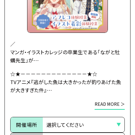
初対面の王子レナートから身に覚えのない婚約破棄
を宣言されてしまう――！
婚約もしていないのに婚約破棄されたマリーアの婚
活の行方とは…！？
武闘派令嬢のドタバタラブコメディ開幕！
／
マンガ・イラストカレッジの卒業生である「ながと牡
●注意事項
蠣先生」が
※各体験授業には定員に限りがございます。
原作小説のコミカライズの作画を担当している
☆★－－－－－－－－－－－－－★☆
※定員数は校舎毎に異なります。
TVアニメ『逃がした魚は大きかったが釣りあげた魚
TVアニメ『逃がした魚は大きかったが釣りあげた魚
そのため、ご予約状況により、
が大きすぎた件』とタイアップ！
が大きすぎた件』
抽選等の対応をさせていただく場合がございます。
＼
×
※当日ご参加いただける方には校舎の職員より
READ MORE ＞
総合学園ヒューマンアカデミー
予約確定のご連絡をいたします。
初心者大歓迎！
☆★－－－－－－－－－－－－－★☆
それまでは予約完了しておりませんので
本格的なイラスト着彩授業をプロ講師が丁寧にサポ
予めご了承ください。
開催場所
ートします。
※中学生以上の方が対象となります。