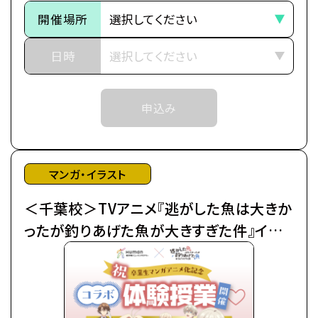
本格的なイラスト着彩授業をプロ講師が丁寧にサポ
予めご了承ください。
開催場所
ートします。
※中学生以上の方が対象となります。
■作品紹介
日時
「……それはいきなりの婚約破棄で幕を開けた」
武道の名家であるアンノヴァッツィ公爵家の令嬢マリ
申込み
ーア（通称：ミミ）は、
末っ子ながらに「武術の才能」を見出され、跡取りと
して育てられた。
しかし、弟が生まれたことにより急遽その役目を降り
マンガ・イラスト
ることに…。
＜千葉校＞TVアニメ『逃がした魚は大きか
父からなるべく優良物件の婿を探せと命じられたも
のの、
ったが釣りあげた魚が大きすぎた件』イラ
ムーロ王国内の目ぼしい貴族子息たちはすでに予約
スト着彩体験授業
済み。
そこで遠縁の親戚 アイーダを頼って隣国のルビーニ
王国へ