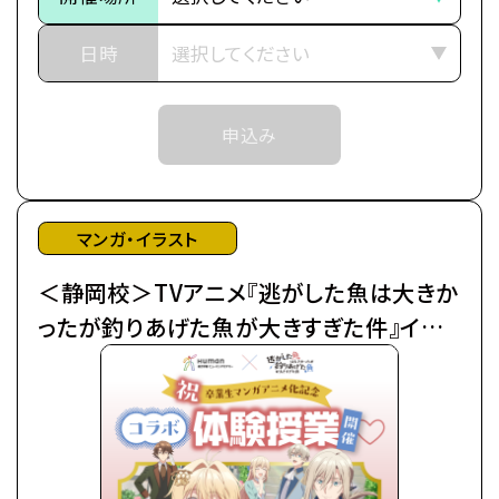
※中学生以上の方が対象となります。
■作品紹介
日時
「……それはいきなりの婚約破棄で幕を開けた」
武道の名家であるアンノヴァッツィ公爵家の令嬢マリ
申込み
ーア（通称：ミミ）は、
末っ子ながらに「武術の才能」を見出され、跡取りと
して育てられた。
しかし、弟が生まれたことにより急遽その役目を降り
マンガ・イラスト
ることに…。
＜静岡校＞TVアニメ『逃がした魚は大きか
父からなるべく優良物件の婿を探せと命じられたも
のの、
ったが釣りあげた魚が大きすぎた件』イラ
ムーロ王国内の目ぼしい貴族子息たちはすでに予約
スト着彩体験授業
済み。
そこで遠縁の親戚 アイーダを頼って隣国のルビーニ
王国へ
留学し婚活に励んでいたところ、王立学園の卒業パ