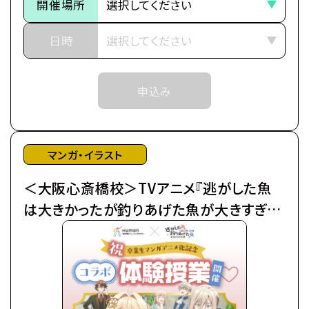
予めご了承ください。
開催場所
ートします。
※中学生以上の方が対象となります。
■作品紹介
日時
「……それはいきなりの婚約破棄で幕を開けた」
武道の名家であるアンノヴァッツィ公爵家の令嬢マリ
申込み
ーア（通称：ミミ）は、
末っ子ながらに「武術の才能」を見出され、跡取りと
して育てられた。
しかし、弟が生まれたことにより急遽その役目を降り
マンガ・イラスト
ることに…。
＜大阪心斎橋校＞TVアニメ『逃がした魚
父からなるべく優良物件の婿を探せと命じられたも
のの、
は大きかったが釣りあげた魚が大きすぎた
ムーロ王国内の目ぼしい貴族子息たちはすでに予約
件』イラスト着彩体験授業
済み。
そこで遠縁の親戚 アイーダを頼って隣国のルビーニ
王国へ
留学し婚活に励んでいたところ、王立学園の卒業パ