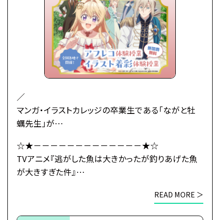
留学し婚活に励んでいたところ、王立学園の卒業パ
ーティーの場で
初対面の王子レナートから身に覚えのない婚約破棄
を宣言されてしまう――！
婚約もしていないのに婚約破棄されたマリーアの婚
活の行方とは…！？
武闘派令嬢のドタバタラブコメディ開幕！
／
マンガ・イラストカレッジの卒業生である「ながと牡
●注意事項
蠣先生」が
※各体験授業には定員に限りがございます。
原作小説のコミカライズの作画を担当している
☆★－－－－－－－－－－－－－★☆
※定員数は校舎毎に異なります。
TVアニメ『逃がした魚は大きかったが釣りあげた魚
TVアニメ『逃がした魚は大きかったが釣りあげた魚
そのため、ご予約状況により、
が大きすぎた件』とタイアップ！
が大きすぎた件』
抽選等の対応をさせていただく場合がございます。
＼
×
※当日ご参加いただける方には校舎の職員より
READ MORE ＞
総合学園ヒューマンアカデミー
予約確定のご連絡をいたします。
初心者大歓迎！
☆★－－－－－－－－－－－－－★☆
それまでは予約完了しておりませんので
本格的なイラスト着彩授業をプロ講師が丁寧にサポ