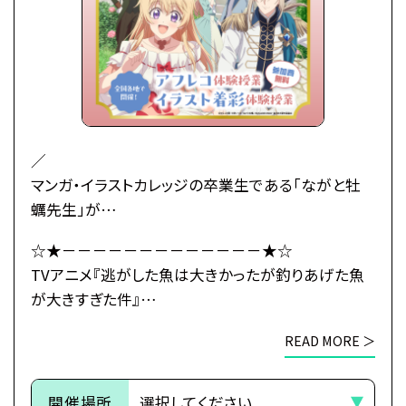
ーティーの場で
初対面の王子レナートから身に覚えのない婚約破棄
を宣言されてしまう――！
婚約もしていないのに婚約破棄されたマリーアの婚
活の行方とは…！？
武闘派令嬢のドタバタラブコメディ開幕！
／
マンガ・イラストカレッジの卒業生である「ながと牡
●注意事項
蠣先生」が
※各体験授業には定員に限りがございます。
原作小説のコミカライズの作画を担当している
☆★－－－－－－－－－－－－－★☆
※定員数は校舎毎に異なります。
TVアニメ『逃がした魚は大きかったが釣りあげた魚
TVアニメ『逃がした魚は大きかったが釣りあげた魚
そのため、ご予約状況により、
が大きすぎた件』とタイアップ！
が大きすぎた件』
抽選等の対応をさせていただく場合がございます。
＼
×
※当日ご参加いただける方には校舎の職員より
READ MORE ＞
総合学園ヒューマンアカデミー
予約確定のご連絡をいたします。
初心者大歓迎！
☆★－－－－－－－－－－－－－★☆
それまでは予約完了しておりませんので
本格的なイラスト着彩授業をプロ講師が丁寧にサポ
予めご了承ください。
開催場所
ートします。