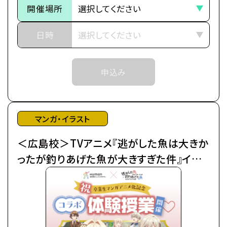
予めご了承ください。
開催場所
ートします。
※中学生以上の方が対象となります。
■作品紹介
日時
「……それはいきなりの婚約破棄で幕を開けた」
武道の名家であるアンノヴァッツィ公爵家の令嬢マリ
申込み
ーア（通称：ミミ）は、
末っ子ながらに「武術の才能」を見出され、跡取りと
して育てられた。
しかし、弟が生まれたことにより急遽その役目を降り
マンガ・イラスト
ることに…。
＜広島校＞TVアニメ『逃がした魚は大きか
父からなるべく優良物件の婿を探せと命じられたも
のの、
ったが釣りあげた魚が大きすぎた件』イラ
ムーロ王国内の目ぼしい貴族子息たちはすでに予約
スト着彩体験授業
済み。
そこで遠縁の親戚 アイーダを頼って隣国のルビーニ
王国へ
留学し婚活に励んでいたところ、王立学園の卒業パ