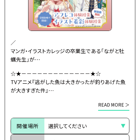
を宣言されてしまう――！
婚約もしていないのに婚約破棄されたマリーアの婚
活の行方とは…！？
武闘派令嬢のドタバタラブコメディ開幕！
／
マンガ・イラストカレッジの卒業生である「ながと牡
●注意事項
蠣先生」が
※各体験授業には定員に限りがございます。
原作小説のコミカライズの作画を担当している
☆★－－－－－－－－－－－－－★☆
※定員数は校舎毎に異なります。
TVアニメ『逃がした魚は大きかったが釣りあげた魚
TVアニメ『逃がした魚は大きかったが釣りあげた魚
そのため、ご予約状況により、
が大きすぎた件』とタイアップ！
が大きすぎた件』
抽選等の対応をさせていただく場合がございます。
＼
×
※当日ご参加いただける方には校舎の職員より
READ MORE ＞
総合学園ヒューマンアカデミー
予約確定のご連絡をいたします。
初心者大歓迎！
☆★－－－－－－－－－－－－－★☆
それまでは予約完了しておりませんので
本格的なイラスト着彩授業をプロ講師が丁寧にサポ
予めご了承ください。
開催場所
ートします。
※中学生以上の方が対象となります。