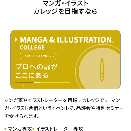
マンガ・イラスト
を宣言されてしまう――！
カレッジを目指すなら
婚約もしていないのに婚約破棄されたマリーアの婚
活の行方とは…！？
武闘派令嬢のドタバタラブコメディ開幕！
●注意事項
※各体験授業には定員に限りがございます。
※定員数は校舎毎に異なります。
そのため、ご予約状況により、
抽選等の対応をさせていただく場合がございます。
※当日ご参加いただける方には校舎の職員より
予約確定のご連絡をいたします。
マンガ家やイラストレーターを目指すカレッジです。マン
それまでは予約完了しておりませんので
ガ・イラスト合宿というイベントで、品評会や特別セミナー
予めご了承ください。
を受けられます。
※中学生以上の方が対象となります。
マンガ専攻
イラストレーター専攻