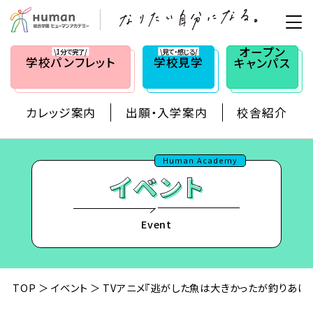
オープン
\1分で完了/
\見て・感じる/
学校
パンフレット
学校見学
キャンパス
カレッジ案内
出願・入学案内
校舎紹介
Human Academy
Event
TOP
イベント
TVアニメ『逃がした魚は大きかったが釣りあげ