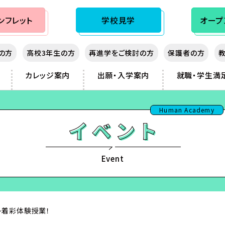
ンフレット
学校見学
オープ
生の方
高校3年生の方
再進学をご検討の方
保護者の方
カレッジ案内
出願・入学案内
就職・学生満
秋入学（10月生）制度
大阪心斎橋
先輩の声
熊本
Human Academy
通信制専門校
神戸三宮
講師紹介
鹿児島
sist
湖
岡山
那覇
フィッシング
広島
フランス
ノベルス・シナリオ
北九州
Event
ダンス
福岡
ビジネス
ト着彩体験授業！