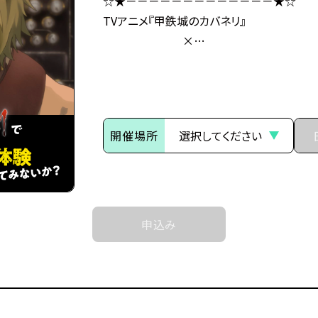
☆★－－－－－－－－－－－－－★☆
TVアニメ『甲鉄城のカバネリ』
×
総合学園ヒューマンアカデミー
☆★－－－－－－－－－－－－－★☆
～イントロダクション～
開催場所
その旅路の先に、新たな運命（さだめ）
世界中に産業革命の波が押し寄せ、
近世から近代に移り変わろうとした頃、
突如として不死の怪物が現れた。
申込み
後にカバネと呼ばれる事になるそれらは、
鋼鉄の皮膜に覆われた心臓を持ち、
噛んだ者までもカバネにしてしまう。
カバネは爆発的に増殖し、