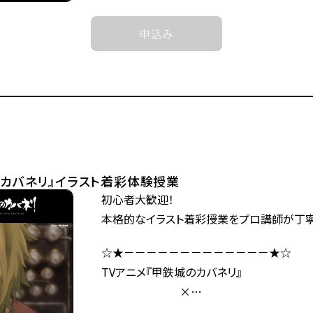
●注意事項
近世から近代に移り変わろうとした頃、
※各体験授業には定員に限りがございます。
突如として不死の怪物が現れた。
申込み
※定員数は校舎毎に異なります。
後にカバネと呼ばれる事になるそれらは、
そのため、ご予約状況により、
鋼鉄の皮膜に覆われた心臓を持ち、
抽選等の対応をさせていただく場合がござい
噛んだ者までもカバネにしてしまう。
※当日ご参加いただける方には校舎の職員
カバネは爆発的に増殖し、
予約確定のご連絡をいたします。
全世界を覆い尽くしていった。
それまでは予約完了しておりませんので
極東の島国である日ノ本（ひのもと）で、
予めご了承ください。
分厚い装甲に覆われた蒸気機関車、
※中学生以上の方が対象となります。
のカバネリ』イラスト着彩体験授業
通称・駿城（はやじろ）の一つ、
初心者大歓迎！
甲鉄城（こうてつじょう）に乗り込んだ生駒た
©カバネリ製作委員会
本格的なイラスト着彩授業をプロ講師が丁寧
熾烈な戦いを潜り抜け、カバネと人の新たな
日本海に面する廃坑駅「海門（うなと）」に辿
☆★－－－－－－－－－－－－－★☆
生駒たちは、同じくカバネから「海門」を奪取
TVアニメ『甲鉄城のカバネリ』
玄路、虎落、海門の民と「連合軍」を結成し、
×
カバネ撃退の策を立てるのだが、
総合学園ヒューマンアカデミー