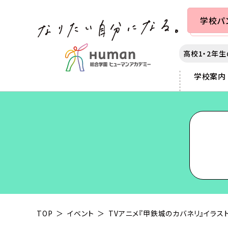
学校
パ
高校1・2年
学校案内
カレッジ案内
学校案内
出願・入学案内
就職・学生満足度
札幌
各種制度
秋葉原
3つのポリシー
提携学生寮のご案内
サポート
仙台
スカラシップ制度
横浜
アダプティブラーニング as
教育ローンについて
千葉
大学編入制度
富士河口
声優・俳優
動画クリエイター
カリキュラムの特長
大学部について
大宮
クロスオーバー制度
静岡
マンガ・イラスト
チャイルドケア（保育）
本学園の沿革
東京
専科コース制度
名古屋
ゲーム
スポーツ
業界連携
新宿
京都
e-Sports
ヘアメイク
IT
ミュージック
夜間・週末講座
TOP
イベント
TVアニメ『甲鉄城のカバネリ』イラス