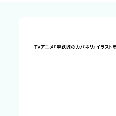
声優・俳優・モデル・音楽・ダンス
イラスト・マンガ・
ゲーム・CG・アニメ
パーソナルトレー
TVアニメ『甲鉄城のカバネリ』イラスト