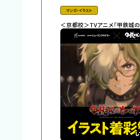
マンガ・イラスト
＜京都校＞TVアニメ『甲鉄城