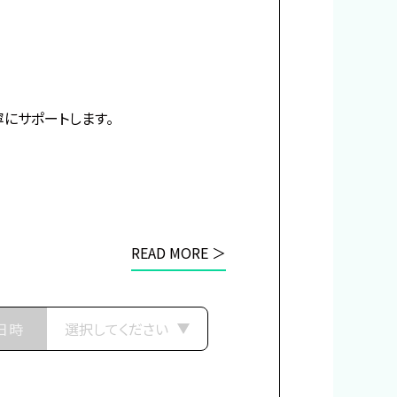
ちは、
にサポートします。
攻防戦の地、
りついた。
せんとする、
READ MORE ＞
日時