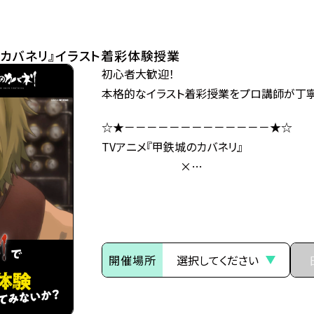
全世界を覆い尽くしていった。
極東の島国である日ノ本（ひのもと）で、
分厚い装甲に覆われた蒸気機関車、
のカバネリ』イラスト着彩体験授業
通称・駿城（はやじろ）の一つ、
初心者大歓迎！
甲鉄城（こうてつじょう）に乗り込んだ生駒た
本格的なイラスト着彩授業をプロ講師が丁寧
熾烈な戦いを潜り抜け、カバネと人の新たな
日本海に面する廃坑駅「海門（うなと）」に辿
☆★－－－－－－－－－－－－－★☆
生駒たちは、同じくカバネから「海門」を奪取
TVアニメ『甲鉄城のカバネリ』
玄路、虎落、海門の民と「連合軍」を結成し、
×
カバネ撃退の策を立てるのだが、
総合学園ヒューマンアカデミー
「海門」の地にはある“秘密”が
☆★－－－－－－－－－－－－－★☆
隠されていたのだった――。
～イントロダクション～
・公式HP：https://kabaneri.com/
開催場所
その旅路の先に、新たな運命（さだめ）
世界中に産業革命の波が押し寄せ、