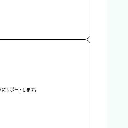
ます。
より
ちは、
にサポートします。
攻防戦の地、
りついた。
せんとする、