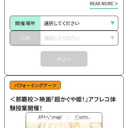
※各体験授業には定員に限りがございます。
READ MORE ＞
※定員数は校舎毎に異なります。
今より少しだけ先の未来。
そのため、ご予約状況により、
都内の進学校に通う17歳の女子高生・酒寄彩葉は、
開催場所
抽選等の対応をさせていただく場合がございます。
バイトと学業の両立に励む超絶多忙な日々を送って
※当日ご参加いただける方には校舎の職員より
いた。
日時
予約確定のご連絡をいたします。
日々の癒やしは、インターネット上の仮想空間＜ツク
それまでは予約完了しておりませんので
ヨミ＞の管理人兼大人気ライバー(配信者)・月見ヤ
予めご了承ください。
申込み
チヨの配信を見ること。
※中学生以上の方が対象となります。
自分の分身を作り誰もが自由に創作活動を行う＜ツ
クヨミ＞で、彩葉はヤチヨの推し活をしつつ、バトルゲ
ームで細々とお小遣い稼ぎをしていた。
パフォーミングアーツ
＜那覇校＞映画『超かぐや姫！』アフレコ体
そんなある日の帰り道、彩葉は七色に光り輝くゲーミ
ング電柱を見つける。
験授業開催！
中から出てきたのは、なんとも可愛らしい赤ちゃん。
放っておけず連れ帰ると、赤ちゃんはみるみるうちに