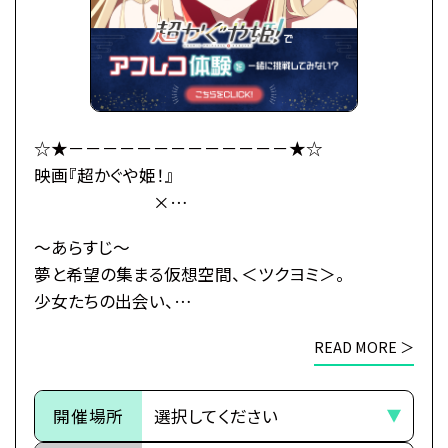
かぐやのお願い(わがまま)で彩葉は、ツクヨミでのラ
イバー活動を手伝うことに。
彩葉がプロデューサーとして音楽を作り、かぐやがラ
イバーとして歌うことで、
二人は少しずつ打ち解けていく。
かぐやを月へと連れ戻す不吉な影が、すぐそこまで迫
☆★－－－－－－－－－－－－－★☆
っているとも知らずに——
映画『超かぐや姫！』
×
これは、まだ誰も見たことがない「かぐや姫」の物語。
総合学園ヒューマンアカデミー
～あらすじ～
・公式HP：https://www.cho-kaguyahime.com/
☆★－－－－－－－－－－－－－★☆
夢と希望の集まる仮想空間、＜ツクヨミ＞。
少女たちの出会い、
●注意事項
そして別れのためのステージが、幕を開ける―
※各体験授業には定員に限りがございます。
READ MORE ＞
※定員数は校舎毎に異なります。
今より少しだけ先の未来。
そのため、ご予約状況により、
都内の進学校に通う17歳の女子高生・酒寄彩葉は、
開催場所
抽選等の対応をさせていただく場合がございます。
バイトと学業の両立に励む超絶多忙な日々を送って
※当日ご参加いただける方には校舎の職員より