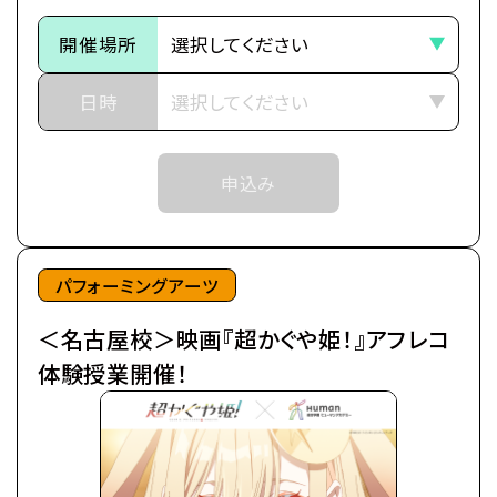
今より少しだけ先の未来。
そのため、ご予約状況により、
都内の進学校に通う17歳の女子高生・酒寄彩葉は、
開催場所
抽選等の対応をさせていただく場合がございます。
バイトと学業の両立に励む超絶多忙な日々を送って
※当日ご参加いただける方には校舎の職員より
いた。
日時
予約確定のご連絡をいたします。
日々の癒やしは、インターネット上の仮想空間＜ツク
それまでは予約完了しておりませんので
ヨミ＞の管理人兼大人気ライバー(配信者)・月見ヤ
予めご了承ください。
申込み
チヨの配信を見ること。
※中学生以上の方が対象となります。
自分の分身を作り誰もが自由に創作活動を行う＜ツ
クヨミ＞で、彩葉はヤチヨの推し活をしつつ、バトルゲ
ームで細々とお小遣い稼ぎをしていた。
パフォーミングアーツ
＜名古屋校＞映画『超かぐや姫！』アフレコ
そんなある日の帰り道、彩葉は七色に光り輝くゲーミ
ング電柱を見つける。
体験授業開催！
中から出てきたのは、なんとも可愛らしい赤ちゃん。
放っておけず連れ帰ると、赤ちゃんはみるみるうちに
大きくなり、彩葉と同い年ぐらいの女の子に。
「あなた、もしやかぐや姫なの？」