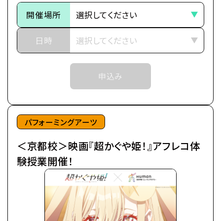
そのため、ご予約状況により、
都内の進学校に通う17歳の女子高生・酒寄彩葉は、
開催場所
抽選等の対応をさせていただく場合がございます。
バイトと学業の両立に励む超絶多忙な日々を送って
※当日ご参加いただける方には校舎の職員より
いた。
日時
予約確定のご連絡をいたします。
日々の癒やしは、インターネット上の仮想空間＜ツク
それまでは予約完了しておりませんので
ヨミ＞の管理人兼大人気ライバー(配信者)・月見ヤ
予めご了承ください。
申込み
チヨの配信を見ること。
※中学生以上の方が対象となります。
自分の分身を作り誰もが自由に創作活動を行う＜ツ
クヨミ＞で、彩葉はヤチヨの推し活をしつつ、バトルゲ
ームで細々とお小遣い稼ぎをしていた。
パフォーミングアーツ
＜京都校＞映画『超かぐや姫！』アフレコ体
そんなある日の帰り道、彩葉は七色に光り輝くゲーミ
ング電柱を見つける。
験授業開催！
中から出てきたのは、なんとも可愛らしい赤ちゃん。
放っておけず連れ帰ると、赤ちゃんはみるみるうちに
大きくなり、彩葉と同い年ぐらいの女の子に。
「あなた、もしやかぐや姫なの？」