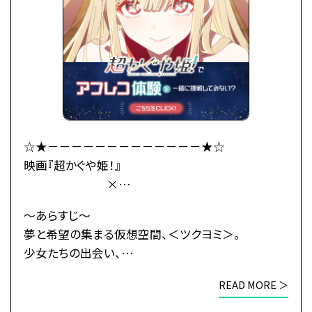
大きくなったかぐや姫はわがまま放題。
かぐやのお願い(わがまま)で彩葉は、ツクヨミでのラ
イバー活動を手伝うことに。
彩葉がプロデューサーとして音楽を作り、かぐやがラ
イバーとして歌うことで、
二人は少しずつ打ち解けていく。
かぐやを月へと連れ戻す不吉な影が、すぐそこまで迫
☆★－－－－－－－－－－－－－★☆
っているとも知らずに——
映画『超かぐや姫！』
×
これは、まだ誰も見たことがない「かぐや姫」の物語。
総合学園ヒューマンアカデミー
～あらすじ～
・公式HP：https://www.cho-kaguyahime.com/
☆★－－－－－－－－－－－－－★☆
夢と希望の集まる仮想空間、＜ツクヨミ＞。
少女たちの出会い、
●注意事項
そして別れのためのステージが、幕を開ける―
※各体験授業には定員に限りがございます。
READ MORE ＞
※定員数は校舎毎に異なります。
今より少しだけ先の未来。