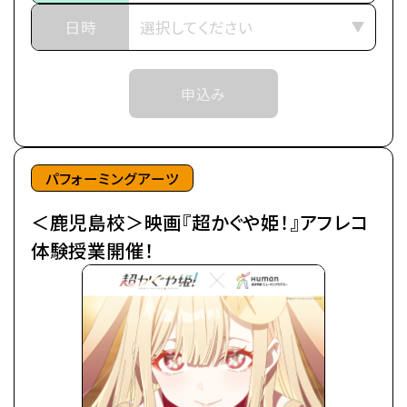
※当日ご参加いただける方には校舎の職員より
いた。
日時
予約確定のご連絡をいたします。
日々の癒やしは、インターネット上の仮想空間＜ツク
それまでは予約完了しておりませんので
ヨミ＞の管理人兼大人気ライバー(配信者)・月見ヤ
予めご了承ください。
申込み
チヨの配信を見ること。
※中学生以上の方が対象となります。
自分の分身を作り誰もが自由に創作活動を行う＜ツ
クヨミ＞で、彩葉はヤチヨの推し活をしつつ、バトルゲ
ームで細々とお小遣い稼ぎをしていた。
パフォーミングアーツ
＜鹿児島校＞映画『超かぐや姫！』アフレコ
そんなある日の帰り道、彩葉は七色に光り輝くゲーミ
ング電柱を見つける。
体験授業開催！
中から出てきたのは、なんとも可愛らしい赤ちゃん。
放っておけず連れ帰ると、赤ちゃんはみるみるうちに
大きくなり、彩葉と同い年ぐらいの女の子に。
「あなた、もしやかぐや姫なの？」
大きくなったかぐや姫はわがまま放題。