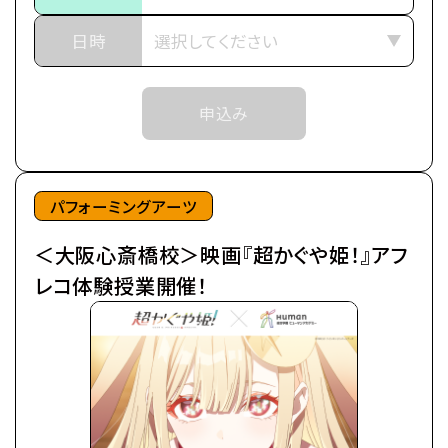
バイトと学業の両立に励む超絶多忙な日々を送って
※当日ご参加いただける方には校舎の職員より
いた。
日時
予約確定のご連絡をいたします。
日々の癒やしは、インターネット上の仮想空間＜ツク
それまでは予約完了しておりませんので
ヨミ＞の管理人兼大人気ライバー(配信者)・月見ヤ
予めご了承ください。
申込み
チヨの配信を見ること。
※中学生以上の方が対象となります。
自分の分身を作り誰もが自由に創作活動を行う＜ツ
クヨミ＞で、彩葉はヤチヨの推し活をしつつ、バトルゲ
ームで細々とお小遣い稼ぎをしていた。
パフォーミングアーツ
＜大阪心斎橋校＞映画『超かぐや姫！』アフ
そんなある日の帰り道、彩葉は七色に光り輝くゲーミ
ング電柱を見つける。
レコ体験授業開催！
中から出てきたのは、なんとも可愛らしい赤ちゃん。
放っておけず連れ帰ると、赤ちゃんはみるみるうちに
大きくなり、彩葉と同い年ぐらいの女の子に。
「あなた、もしやかぐや姫なの？」
大きくなったかぐや姫はわがまま放題。