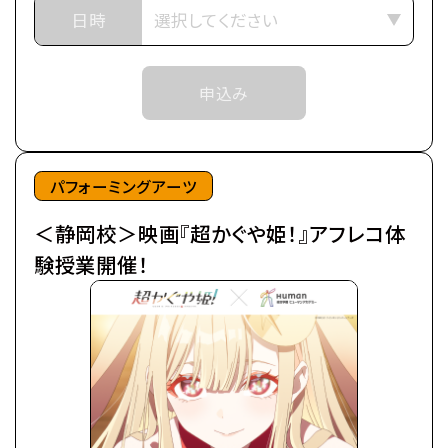
いた。
日時
予約確定のご連絡をいたします。
日々の癒やしは、インターネット上の仮想空間＜ツク
それまでは予約完了しておりませんので
ヨミ＞の管理人兼大人気ライバー(配信者)・月見ヤ
予めご了承ください。
申込み
チヨの配信を見ること。
※中学生以上の方が対象となります。
自分の分身を作り誰もが自由に創作活動を行う＜ツ
クヨミ＞で、彩葉はヤチヨの推し活をしつつ、バトルゲ
ームで細々とお小遣い稼ぎをしていた。
パフォーミングアーツ
＜静岡校＞映画『超かぐや姫！』アフレコ体
そんなある日の帰り道、彩葉は七色に光り輝くゲーミ
ング電柱を見つける。
験授業開催！
中から出てきたのは、なんとも可愛らしい赤ちゃん。
放っておけず連れ帰ると、赤ちゃんはみるみるうちに
大きくなり、彩葉と同い年ぐらいの女の子に。
「あなた、もしやかぐや姫なの？」
大きくなったかぐや姫はわがまま放題。
かぐやのお願い(わがまま)で彩葉は、ツクヨミでのラ