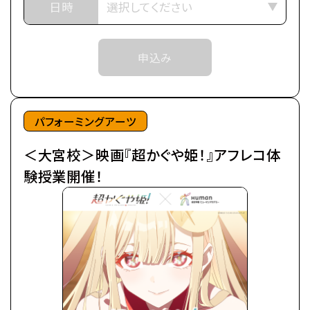
いた。
日時
予約確定のご連絡をいたします。
日々の癒やしは、インターネット上の仮想空間＜ツク
それまでは予約完了しておりませんので
ヨミ＞の管理人兼大人気ライバー(配信者)・月見ヤ
予めご了承ください。
申込み
チヨの配信を見ること。
※中学生以上の方が対象となります。
自分の分身を作り誰もが自由に創作活動を行う＜ツ
クヨミ＞で、彩葉はヤチヨの推し活をしつつ、バトルゲ
ームで細々とお小遣い稼ぎをしていた。
パフォーミングアーツ
＜大宮校＞映画『超かぐや姫！』アフレコ体
そんなある日の帰り道、彩葉は七色に光り輝くゲーミ
ング電柱を見つける。
験授業開催！
中から出てきたのは、なんとも可愛らしい赤ちゃん。
放っておけず連れ帰ると、赤ちゃんはみるみるうちに
大きくなり、彩葉と同い年ぐらいの女の子に。
「あなた、もしやかぐや姫なの？」
大きくなったかぐや姫はわがまま放題。
かぐやのお願い(わがまま)で彩葉は、ツクヨミでのラ