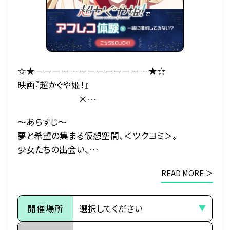
イバー活動を手伝うことに。
彩葉がプロデューサーとして音楽を作り、かぐやがラ
イバーとして歌うことで、
二人は少しずつ打ち解けていく。
かぐやを月へと連れ戻す不吉な影が、すぐそこまで迫
☆★－－－－－－－－－－－－－★☆
っているとも知らずに——
映画『超かぐや姫！』
×
これは、まだ誰も見たことがない「かぐや姫」の物語。
総合学園ヒューマンアカデミー
～あらすじ～
・公式HP：https://www.cho-kaguyahime.com/
☆★－－－－－－－－－－－－－★☆
夢と希望の集まる仮想空間、＜ツクヨミ＞。
少女たちの出会い、
●注意事項
そして別れのためのステージが、幕を開ける―
※各体験授業には定員に限りがございます。
READ MORE ＞
※定員数は校舎毎に異なります。
今より少しだけ先の未来。
そのため、ご予約状況により、
都内の進学校に通う17歳の女子高生・酒寄彩葉は、
開催場所
抽選等の対応をさせていただく場合がございます。
バイトと学業の両立に励む超絶多忙な日々を送って
※当日ご参加いただける方には校舎の職員より