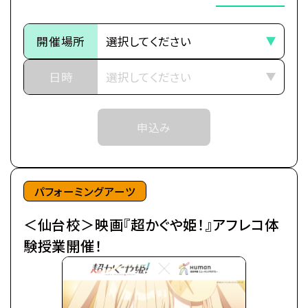
※定員数は校舎毎に異なります。
今より少しだけ先の未来。
そのため、ご予約状況により、
都内の進学校に通う17歳の女子高生・酒寄彩葉は、
開催場所
抽選等の対応をさせていただく場合がございます。
バイトと学業の両立に励む超絶多忙な日々を送って
※当日ご参加いただける方には校舎の職員より
いた。
日時
予約確定のご連絡をいたします。
日々の癒やしは、インターネット上の仮想空間＜ツク
それまでは予約完了しておりませんので
ヨミ＞の管理人兼大人気ライバー(配信者)・月見ヤ
予めご了承ください。
申込み
チヨの配信を見ること。
※中学生以上の方が対象となります。
自分の分身を作り誰もが自由に創作活動を行う＜ツ
クヨミ＞で、彩葉はヤチヨの推し活をしつつ、バトルゲ
ームで細々とお小遣い稼ぎをしていた。
パフォーミングアーツ
＜仙台校＞映画『超かぐや姫！』アフレコ体
そんなある日の帰り道、彩葉は七色に光り輝くゲーミ
ング電柱を見つける。
験授業開催！
中から出てきたのは、なんとも可愛らしい赤ちゃん。
放っておけず連れ帰ると、赤ちゃんはみるみるうちに
大きくなり、彩葉と同い年ぐらいの女の子に。