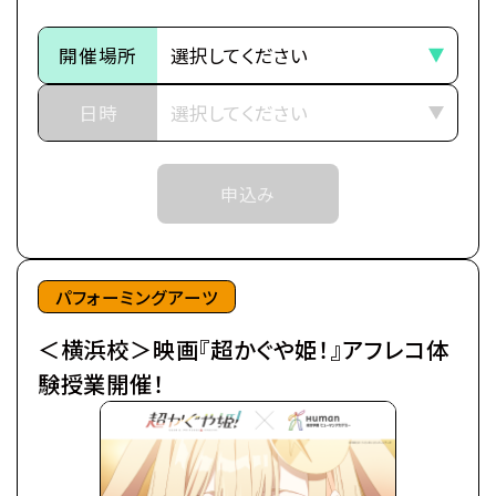
今より少しだけ先の未来。
そのため、ご予約状況により、
都内の進学校に通う17歳の女子高生・酒寄彩葉は、
開催場所
抽選等の対応をさせていただく場合がございます。
バイトと学業の両立に励む超絶多忙な日々を送って
※当日ご参加いただける方には校舎の職員より
いた。
日時
予約確定のご連絡をいたします。
日々の癒やしは、インターネット上の仮想空間＜ツク
それまでは予約完了しておりませんので
ヨミ＞の管理人兼大人気ライバー(配信者)・月見ヤ
予めご了承ください。
申込み
チヨの配信を見ること。
※中学生以上の方が対象となります。
自分の分身を作り誰もが自由に創作活動を行う＜ツ
クヨミ＞で、彩葉はヤチヨの推し活をしつつ、バトルゲ
ームで細々とお小遣い稼ぎをしていた。
パフォーミングアーツ
＜横浜校＞映画『超かぐや姫！』アフレコ体
そんなある日の帰り道、彩葉は七色に光り輝くゲーミ
ング電柱を見つける。
験授業開催！
中から出てきたのは、なんとも可愛らしい赤ちゃん。
放っておけず連れ帰ると、赤ちゃんはみるみるうちに
大きくなり、彩葉と同い年ぐらいの女の子に。