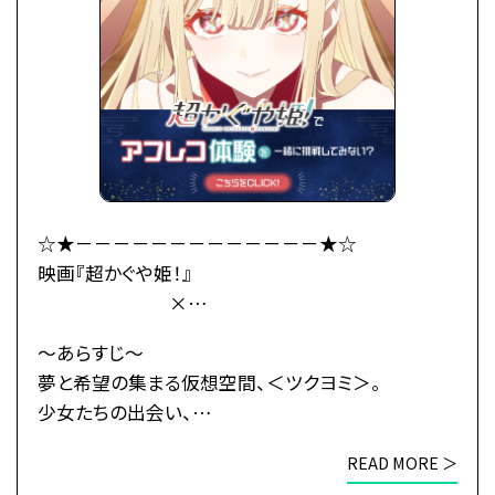
「あなた、もしやかぐや姫なの？」
大きくなったかぐや姫はわがまま放題。
かぐやのお願い(わがまま)で彩葉は、ツクヨミでのラ
イバー活動を手伝うことに。
彩葉がプロデューサーとして音楽を作り、かぐやがラ
イバーとして歌うことで、
二人は少しずつ打ち解けていく。
かぐやを月へと連れ戻す不吉な影が、すぐそこまで迫
☆★－－－－－－－－－－－－－★☆
っているとも知らずに——
映画『超かぐや姫！』
×
これは、まだ誰も見たことがない「かぐや姫」の物語。
総合学園ヒューマンアカデミー
～あらすじ～
・公式HP：https://www.cho-kaguyahime.com/
☆★－－－－－－－－－－－－－★☆
夢と希望の集まる仮想空間、＜ツクヨミ＞。
少女たちの出会い、
●注意事項
そして別れのためのステージが、幕を開ける―
※各体験授業には定員に限りがございます。
READ MORE ＞
※定員数は校舎毎に異なります。