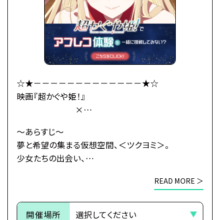
大きくなったかぐや姫はわがまま放題。
かぐやのお願い(わがまま)で彩葉は、ツクヨミでのラ
イバー活動を手伝うことに。
彩葉がプロデューサーとして音楽を作り、かぐやがラ
イバーとして歌うことで、
二人は少しずつ打ち解けていく。
かぐやを月へと連れ戻す不吉な影が、すぐそこまで迫
☆★－－－－－－－－－－－－－★☆
っているとも知らずに——
映画『超かぐや姫！』
×
これは、まだ誰も見たことがない「かぐや姫」の物語。
総合学園ヒューマンアカデミー
～あらすじ～
・公式HP：https://www.cho-kaguyahime.com/
☆★－－－－－－－－－－－－－★☆
夢と希望の集まる仮想空間、＜ツクヨミ＞。
少女たちの出会い、
●注意事項
そして別れのためのステージが、幕を開ける―
※各体験授業には定員に限りがございます。
READ MORE ＞
※定員数は校舎毎に異なります。
今より少しだけ先の未来。
そのため、ご予約状況により、
都内の進学校に通う17歳の女子高生・酒寄彩葉は、
開催場所
抽選等の対応をさせていただく場合がございます。