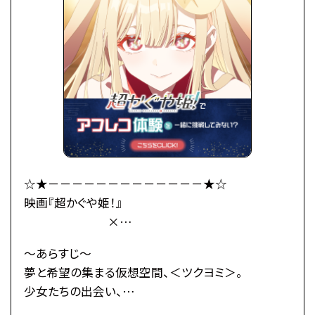
大きくなり、彩葉と同い年ぐらいの女の子に。
「あなた、もしやかぐや姫なの？」
大きくなったかぐや姫はわがまま放題。
かぐやのお願い(わがまま)で彩葉は、ツクヨミでのラ
イバー活動を手伝うことに。
彩葉がプロデューサーとして音楽を作り、かぐやがラ
イバーとして歌うことで、
二人は少しずつ打ち解けていく。
かぐやを月へと連れ戻す不吉な影が、すぐそこまで迫
☆★－－－－－－－－－－－－－★☆
っているとも知らずに——
映画『超かぐや姫！』
×
これは、まだ誰も見たことがない「かぐや姫」の物語。
総合学園ヒューマンアカデミー
～あらすじ～
・公式HP：https://www.cho-kaguyahime.com/
☆★－－－－－－－－－－－－－★☆
夢と希望の集まる仮想空間、＜ツクヨミ＞。
少女たちの出会い、
●注意事項
そして別れのためのステージが、幕を開ける―