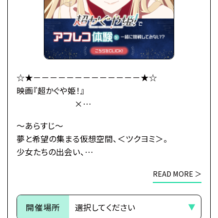
かぐやのお願い(わがまま)で彩葉は、ツクヨミでのラ
イバー活動を手伝うことに。
彩葉がプロデューサーとして音楽を作り、かぐやがラ
イバーとして歌うことで、
二人は少しずつ打ち解けていく。
かぐやを月へと連れ戻す不吉な影が、すぐそこまで迫
☆★－－－－－－－－－－－－－★☆
っているとも知らずに——
映画『超かぐや姫！』
×
これは、まだ誰も見たことがない「かぐや姫」の物語。
総合学園ヒューマンアカデミー
～あらすじ～
・公式HP：https://www.cho-kaguyahime.com/
☆★－－－－－－－－－－－－－★☆
夢と希望の集まる仮想空間、＜ツクヨミ＞。
少女たちの出会い、
●注意事項
そして別れのためのステージが、幕を開ける―
※各体験授業には定員に限りがございます。
READ MORE ＞
※定員数は校舎毎に異なります。
今より少しだけ先の未来。
そのため、ご予約状況により、
都内の進学校に通う17歳の女子高生・酒寄彩葉は、
開催場所
抽選等の対応をさせていただく場合がございます。
バイトと学業の両立に励む超絶多忙な日々を送って