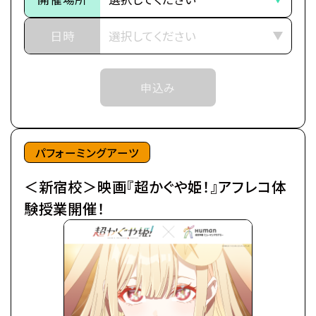
抽選等の対応をさせていただく場合がございます。
バイトと学業の両立に励む超絶多忙な日々を送って
※当日ご参加いただける方には校舎の職員より
いた。
日時
予約確定のご連絡をいたします。
日々の癒やしは、インターネット上の仮想空間＜ツク
それまでは予約完了しておりませんので
ヨミ＞の管理人兼大人気ライバー(配信者)・月見ヤ
予めご了承ください。
申込み
チヨの配信を見ること。
※中学生以上の方が対象となります。
自分の分身を作り誰もが自由に創作活動を行う＜ツ
クヨミ＞で、彩葉はヤチヨの推し活をしつつ、バトルゲ
ームで細々とお小遣い稼ぎをしていた。
パフォーミングアーツ
＜新宿校＞映画『超かぐや姫！』アフレコ体
そんなある日の帰り道、彩葉は七色に光り輝くゲーミ
ング電柱を見つける。
験授業開催！
中から出てきたのは、なんとも可愛らしい赤ちゃん。
放っておけず連れ帰ると、赤ちゃんはみるみるうちに
大きくなり、彩葉と同い年ぐらいの女の子に。
「あなた、もしやかぐや姫なの？」