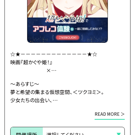
大きくなったかぐや姫はわがまま放題。
かぐやのお願い(わがまま)で彩葉は、ツクヨミでのラ
イバー活動を手伝うことに。
彩葉がプロデューサーとして音楽を作り、かぐやがラ
イバーとして歌うことで、
二人は少しずつ打ち解けていく。
かぐやを月へと連れ戻す不吉な影が、すぐそこまで迫
☆★－－－－－－－－－－－－－★☆
っているとも知らずに——
映画『超かぐや姫！』
×
これは、まだ誰も見たことがない「かぐや姫」の物語。
総合学園ヒューマンアカデミー
～あらすじ～
・公式HP：https://www.cho-kaguyahime.com/
☆★－－－－－－－－－－－－－★☆
夢と希望の集まる仮想空間、＜ツクヨミ＞。
少女たちの出会い、
●注意事項
そして別れのためのステージが、幕を開ける―
※各体験授業には定員に限りがございます。
READ MORE ＞
※定員数は校舎毎に異なります。
今より少しだけ先の未来。
そのため、ご予約状況により、
都内の進学校に通う17歳の女子高生・酒寄彩葉は、
開催場所