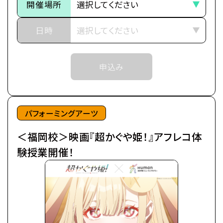
都内の進学校に通う17歳の女子高生・酒寄彩葉は、
開催場所
抽選等の対応をさせていただく場合がございます。
バイトと学業の両立に励む超絶多忙な日々を送って
※当日ご参加いただける方には校舎の職員より
いた。
日時
予約確定のご連絡をいたします。
日々の癒やしは、インターネット上の仮想空間＜ツク
それまでは予約完了しておりませんので
ヨミ＞の管理人兼大人気ライバー(配信者)・月見ヤ
予めご了承ください。
申込み
チヨの配信を見ること。
※中学生以上の方が対象となります。
自分の分身を作り誰もが自由に創作活動を行う＜ツ
クヨミ＞で、彩葉はヤチヨの推し活をしつつ、バトルゲ
ームで細々とお小遣い稼ぎをしていた。
パフォーミングアーツ
＜福岡校＞映画『超かぐや姫！』アフレコ体
そんなある日の帰り道、彩葉は七色に光り輝くゲーミ
ング電柱を見つける。
験授業開催！
中から出てきたのは、なんとも可愛らしい赤ちゃん。
放っておけず連れ帰ると、赤ちゃんはみるみるうちに
大きくなり、彩葉と同い年ぐらいの女の子に。
「あなた、もしやかぐや姫なの？」