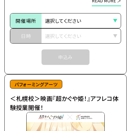
READ MORE ＞
※定員数は校舎毎に異なります。
今より少しだけ先の未来。
そのため、ご予約状況により、
都内の進学校に通う17歳の女子高生・酒寄彩葉は、
開催場所
抽選等の対応をさせていただく場合がございます。
バイトと学業の両立に励む超絶多忙な日々を送って
※当日ご参加いただける方には校舎の職員より
いた。
日時
予約確定のご連絡をいたします。
日々の癒やしは、インターネット上の仮想空間＜ツク
それまでは予約完了しておりませんので
ヨミ＞の管理人兼大人気ライバー(配信者)・月見ヤ
予めご了承ください。
申込み
チヨの配信を見ること。
※中学生以上の方が対象となります。
自分の分身を作り誰もが自由に創作活動を行う＜ツ
クヨミ＞で、彩葉はヤチヨの推し活をしつつ、バトルゲ
ームで細々とお小遣い稼ぎをしていた。
パフォーミングアーツ
＜札幌校＞映画『超かぐや姫！』アフレコ体
そんなある日の帰り道、彩葉は七色に光り輝くゲーミ
ング電柱を見つける。
験授業開催！
中から出てきたのは、なんとも可愛らしい赤ちゃん。
放っておけず連れ帰ると、赤ちゃんはみるみるうちに
大きくなり、彩葉と同い年ぐらいの女の子に。