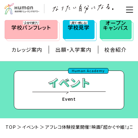
オープン
\1分で完了/
\見て・感じる/
学校
パンフレット
学校見学
キャンパス
カレッジ案内
出願・入学案内
校舎紹介
Human Academy
Event
TOP
イベント
アフレコ体験授業開催！映画『超かぐや姫！』コ