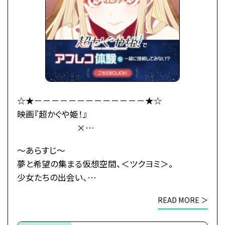
大きくなったかぐや姫はわがまま放題。
かぐやのお願い(わがまま)で彩葉は、ツクヨミでのラ
イバー活動を手伝うことに。
彩葉がプロデューサーとして音楽を作り、かぐやがラ
イバーとして歌うことで、
二人は少しずつ打ち解けていく。
かぐやを月へと連れ戻す不吉な影が、すぐそこまで迫
☆★－－－－－－－－－－－－－★☆
っているとも知らずに——
映画『超かぐや姫！』
×
これは、まだ誰も見たことがない「かぐや姫」の物語。
総合学園ヒューマンアカデミー
～あらすじ～
・公式HP：https://www.cho-kaguyahime.com/
☆★－－－－－－－－－－－－－★☆
夢と希望の集まる仮想空間、＜ツクヨミ＞。
少女たちの出会い、
●注意事項
そして別れのためのステージが、幕を開ける―
※各体験授業には定員に限りがございます。
READ MORE ＞
※定員数は校舎毎に異なります。
今より少しだけ先の未来。
そのため、ご予約状況により、