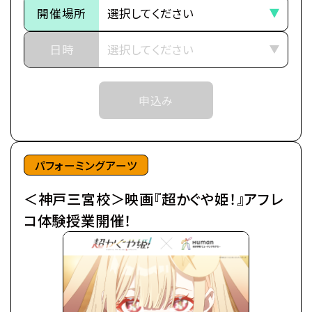
都内の進学校に通う17歳の女子高生・酒寄彩葉は、
開催場所
抽選等の対応をさせていただく場合がございます。
バイトと学業の両立に励む超絶多忙な日々を送って
※当日ご参加いただける方には校舎の職員より
いた。
日時
予約確定のご連絡をいたします。
日々の癒やしは、インターネット上の仮想空間＜ツク
それまでは予約完了しておりませんので
ヨミ＞の管理人兼大人気ライバー(配信者)・月見ヤ
予めご了承ください。
申込み
チヨの配信を見ること。
※中学生以上の方が対象となります。
自分の分身を作り誰もが自由に創作活動を行う＜ツ
クヨミ＞で、彩葉はヤチヨの推し活をしつつ、バトルゲ
ームで細々とお小遣い稼ぎをしていた。
パフォーミングアーツ
＜神戸三宮校＞映画『超かぐや姫！』アフレ
そんなある日の帰り道、彩葉は七色に光り輝くゲーミ
ング電柱を見つける。
コ体験授業開催！
中から出てきたのは、なんとも可愛らしい赤ちゃん。
放っておけず連れ帰ると、赤ちゃんはみるみるうちに
大きくなり、彩葉と同い年ぐらいの女の子に。
「あなた、もしやかぐや姫なの？」