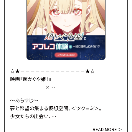
「あなた、もしやかぐや姫なの？」
大きくなったかぐや姫はわがまま放題。
かぐやのお願い(わがまま)で彩葉は、ツクヨミでのラ
イバー活動を手伝うことに。
彩葉がプロデューサーとして音楽を作り、かぐやがラ
イバーとして歌うことで、
二人は少しずつ打ち解けていく。
かぐやを月へと連れ戻す不吉な影が、すぐそこまで迫
☆★－－－－－－－－－－－－－★☆
っているとも知らずに——
映画『超かぐや姫！』
×
これは、まだ誰も見たことがない「かぐや姫」の物語。
総合学園ヒューマンアカデミー
～あらすじ～
・公式HP：https://www.cho-kaguyahime.com/
☆★－－－－－－－－－－－－－★☆
夢と希望の集まる仮想空間、＜ツクヨミ＞。
少女たちの出会い、
●注意事項
そして別れのためのステージが、幕を開ける―
※各体験授業には定員に限りがございます。
READ MORE ＞