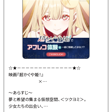
☆★－－－－－－－－－－－－－★☆
映画『超かぐや姫！』
×
総合学園ヒューマンアカデミー
～あらすじ～
☆★－－－－－－－－－－－－－★☆
夢と希望の集まる仮想空間、＜ツクヨミ＞。
少女たちの出会い、
●注意事項