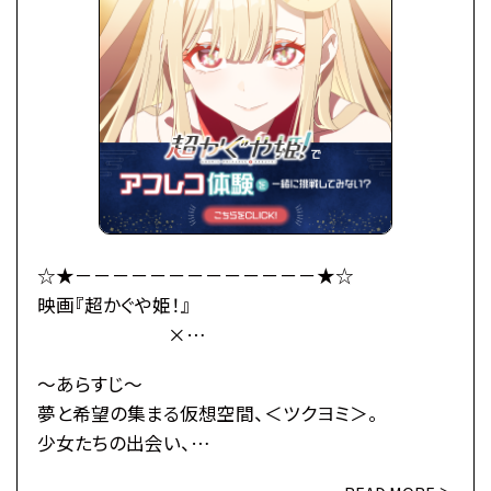
大きくなり、彩葉と同い年ぐらいの女の子に。
「あなた、もしやかぐや姫なの？」
大きくなったかぐや姫はわがまま放題。
かぐやのお願い(わがまま)で彩葉は、ツクヨミでのラ
イバー活動を手伝うことに。
彩葉がプロデューサーとして音楽を作り、かぐやがラ
イバーとして歌うことで、
二人は少しずつ打ち解けていく。
かぐやを月へと連れ戻す不吉な影が、すぐそこまで迫
☆★－－－－－－－－－－－－－★☆
っているとも知らずに——
映画『超かぐや姫！』
×
これは、まだ誰も見たことがない「かぐや姫」の物語。
総合学園ヒューマンアカデミー
～あらすじ～
・公式HP：https://www.cho-kaguyahime.com/
☆★－－－－－－－－－－－－－★☆
夢と希望の集まる仮想空間、＜ツクヨミ＞。
少女たちの出会い、
●注意事項
そして別れのためのステージが、幕を開ける―
※各体験授業には定員に限りがございます。