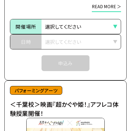
そして別れのためのステージが、幕を開ける―
※各体験授業には定員に限りがございます。
READ MORE ＞
※定員数は校舎毎に異なります。
今より少しだけ先の未来。
そのため、ご予約状況により、
都内の進学校に通う17歳の女子高生・酒寄彩葉は、
開催場所
抽選等の対応をさせていただく場合がございます。
バイトと学業の両立に励む超絶多忙な日々を送って
※当日ご参加いただける方には校舎の職員より
いた。
日時
予約確定のご連絡をいたします。
日々の癒やしは、インターネット上の仮想空間＜ツク
それまでは予約完了しておりませんので
ヨミ＞の管理人兼大人気ライバー(配信者)・月見ヤ
予めご了承ください。
申込み
チヨの配信を見ること。
※中学生以上の方が対象となります。
自分の分身を作り誰もが自由に創作活動を行う＜ツ
クヨミ＞で、彩葉はヤチヨの推し活をしつつ、バトルゲ
ームで細々とお小遣い稼ぎをしていた。
パフォーミングアーツ
＜千葉校＞映画『超かぐや姫！』アフレコ体
そんなある日の帰り道、彩葉は七色に光り輝くゲーミ
ング電柱を見つける。
験授業開催！
中から出てきたのは、なんとも可愛らしい赤ちゃん。
放っておけず連れ帰ると、赤ちゃんはみるみるうちに