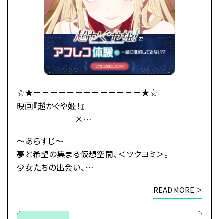
大きくなったかぐや姫はわがまま放題。
かぐやのお願い(わがまま)で彩葉は、ツクヨミでのラ
イバー活動を手伝うことに。
彩葉がプロデューサーとして音楽を作り、かぐやがラ
イバーとして歌うことで、
二人は少しずつ打ち解けていく。
かぐやを月へと連れ戻す不吉な影が、すぐそこまで迫
☆★－－－－－－－－－－－－－★☆
っているとも知らずに——
映画『超かぐや姫！』
×
これは、まだ誰も見たことがない「かぐや姫」の物語。
総合学園ヒューマンアカデミー
～あらすじ～
・公式HP：https://www.cho-kaguyahime.com/
☆★－－－－－－－－－－－－－★☆
夢と希望の集まる仮想空間、＜ツクヨミ＞。
少女たちの出会い、
●注意事項
そして別れのためのステージが、幕を開ける―
※各体験授業には定員に限りがございます。
READ MORE ＞
※定員数は校舎毎に異なります。
今より少しだけ先の未来。
そのため、ご予約状況により、