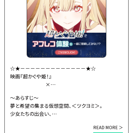
「あなた、もしやかぐや姫なの？」
大きくなったかぐや姫はわがまま放題。
かぐやのお願い(わがまま)で彩葉は、ツクヨミでのラ
イバー活動を手伝うことに。
彩葉がプロデューサーとして音楽を作り、かぐやがラ
イバーとして歌うことで、
二人は少しずつ打ち解けていく。
かぐやを月へと連れ戻す不吉な影が、すぐそこまで迫
☆★－－－－－－－－－－－－－★☆
っているとも知らずに——
映画『超かぐや姫！』
×
これは、まだ誰も見たことがない「かぐや姫」の物語。
総合学園ヒューマンアカデミー
～あらすじ～
・公式HP：https://www.cho-kaguyahime.com/
☆★－－－－－－－－－－－－－★☆
夢と希望の集まる仮想空間、＜ツクヨミ＞。
少女たちの出会い、
●注意事項
そして別れのためのステージが、幕を開ける―
※各体験授業には定員に限りがございます。
READ MORE ＞
※定員数は校舎毎に異なります。