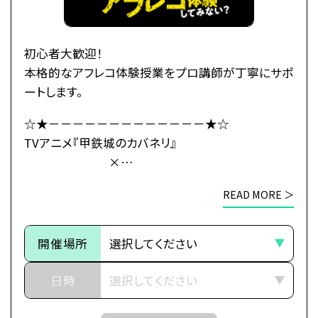
玄路、虎落、海門の民と「連合軍」を結成し、
カバネ撃退の策を立てるのだが、
「海門」の地にはある“秘密”が
初心者大歓迎！
隠されていたのだった――。
本格的なアフレコ体験授業をプロ講師が丁寧にサポ
ートします。
・公式HP：https://kabaneri.com/
☆★－－－－－－－－－－－－－★☆
TVアニメ『甲鉄城のカバネリ』
×
●注意事項
総合学園ヒューマンアカデミー
※各体験授業には定員に限りがございます。
READ MORE ＞
☆★－－－－－－－－－－－－－★☆
※定員数は校舎毎に異なります。
そのため、ご予約状況により、
～イントロダクション～
抽選等の対応をさせていただく場合がございます。
開催場所
その旅路の先に、新たな運命（さだめ）
※当日ご参加いただける方には校舎の職員より
日時
予約確定のご連絡をいたします。
世界中に産業革命の波が押し寄せ、
それまでは予約完了しておりませんので
近世から近代に移り変わろうとした頃、