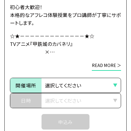
「海門」の地にはある“秘密”が
初心者大歓迎！
隠されていたのだった――。
本格的なアフレコ体験授業をプロ講師が丁寧にサポ
ートします。
・公式HP：https://kabaneri.com/
☆★－－－－－－－－－－－－－★☆
TVアニメ『甲鉄城のカバネリ』
×
●注意事項
総合学園ヒューマンアカデミー
※各体験授業には定員に限りがございます。
READ MORE ＞
☆★－－－－－－－－－－－－－★☆
※定員数は校舎毎に異なります。
そのため、ご予約状況により、
～イントロダクション～
抽選等の対応をさせていただく場合がございます。
開催場所
その旅路の先に、新たな運命（さだめ）
※当日ご参加いただける方には校舎の職員より
日時
予約確定のご連絡をいたします。
世界中に産業革命の波が押し寄せ、
それまでは予約完了しておりませんので
近世から近代に移り変わろうとした頃、
予めご了承ください。
申込み
突如として不死の怪物が現れた。
※中学生以上の方が対象となります。
後にカバネと呼ばれる事になるそれらは、