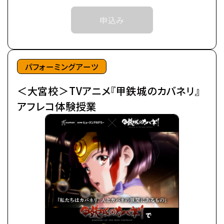
近世から近代に移り変わろうとした頃、
予めご了承ください。
申込み
突如として不死の怪物が現れた。
※中学生以上の方が対象となります。
後にカバネと呼ばれる事になるそれらは、
鋼鉄の皮膜に覆われた心臓を持ち、
©カバネリ製作委員会
噛んだ者までもカバネにしてしまう。
パフォーミングアーツ
カバネは爆発的に増殖し、
＜大宮校＞TVアニメ『甲鉄城のカバネリ』
全世界を覆い尽くしていった。
極東の島国である日ノ本（ひのもと）で、
アフレコ体験授業
分厚い装甲に覆われた蒸気機関車、
通称・駿城（はやじろ）の一つ、
甲鉄城（こうてつじょう）に乗り込んだ生駒たちは、
熾烈な戦いを潜り抜け、カバネと人の新たな攻防戦
の地、
日本海に面する廃坑駅「海門（うなと）」に辿りつい
た。
生駒たちは、同じくカバネから「海門」を奪取せんとす