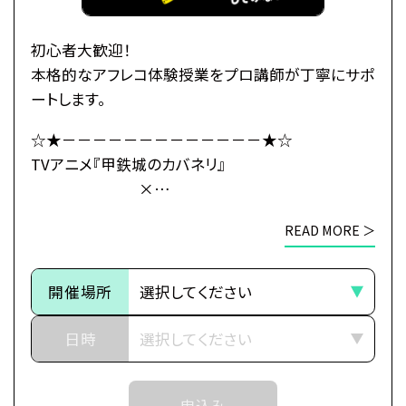
カバネ撃退の策を立てるのだが、
「海門」の地にはある“秘密”が
初心者大歓迎！
隠されていたのだった――。
本格的なアフレコ体験授業をプロ講師が丁寧にサポ
ートします。
・公式HP：https://kabaneri.com/
☆★－－－－－－－－－－－－－★☆
TVアニメ『甲鉄城のカバネリ』
×
●注意事項
総合学園ヒューマンアカデミー
※各体験授業には定員に限りがございます。
READ MORE ＞
☆★－－－－－－－－－－－－－★☆
※定員数は校舎毎に異なります。
そのため、ご予約状況により、
～イントロダクション～
抽選等の対応をさせていただく場合がございます。
開催場所
その旅路の先に、新たな運命（さだめ）
※当日ご参加いただける方には校舎の職員より
日時
予約確定のご連絡をいたします。
世界中に産業革命の波が押し寄せ、
それまでは予約完了しておりませんので
近世から近代に移り変わろうとした頃、
予めご了承ください。
申込み