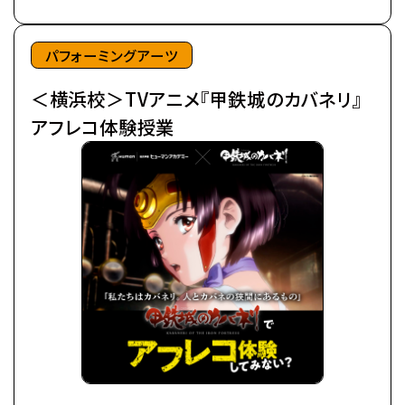
鋼鉄の皮膜に覆われた心臓を持ち、
©カバネリ製作委員会
噛んだ者までもカバネにしてしまう。
パフォーミングアーツ
カバネは爆発的に増殖し、
＜横浜校＞TVアニメ『甲鉄城のカバネリ』
全世界を覆い尽くしていった。
極東の島国である日ノ本（ひのもと）で、
アフレコ体験授業
分厚い装甲に覆われた蒸気機関車、
通称・駿城（はやじろ）の一つ、
甲鉄城（こうてつじょう）に乗り込んだ生駒たちは、
熾烈な戦いを潜り抜け、カバネと人の新たな攻防戦
の地、
日本海に面する廃坑駅「海門（うなと）」に辿りつい
た。
生駒たちは、同じくカバネから「海門」を奪取せんとす
る、
玄路、虎落、海門の民と「連合軍」を結成し、
カバネ撃退の策を立てるのだが、