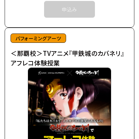
近世から近代に移り変わろうとした頃、
予めご了承ください。
申込み
突如として不死の怪物が現れた。
※中学生以上の方が対象となります。
後にカバネと呼ばれる事になるそれらは、
鋼鉄の皮膜に覆われた心臓を持ち、
©カバネリ製作委員会
噛んだ者までもカバネにしてしまう。
パフォーミングアーツ
カバネは爆発的に増殖し、
＜那覇校＞TVアニメ『甲鉄城のカバネリ』
全世界を覆い尽くしていった。
極東の島国である日ノ本（ひのもと）で、
アフレコ体験授業
分厚い装甲に覆われた蒸気機関車、
通称・駿城（はやじろ）の一つ、
甲鉄城（こうてつじょう）に乗り込んだ生駒たちは、
熾烈な戦いを潜り抜け、カバネと人の新たな攻防戦
の地、
日本海に面する廃坑駅「海門（うなと）」に辿りつい
た。
生駒たちは、同じくカバネから「海門」を奪取せんとす
る、