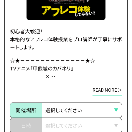
る、
玄路、虎落、海門の民と「連合軍」を結成し、
カバネ撃退の策を立てるのだが、
「海門」の地にはある“秘密”が
初心者大歓迎！
隠されていたのだった――。
本格的なアフレコ体験授業をプロ講師が丁寧にサポ
ートします。
・公式HP：https://kabaneri.com/
☆★－－－－－－－－－－－－－★☆
TVアニメ『甲鉄城のカバネリ』
×
●注意事項
総合学園ヒューマンアカデミー
※各体験授業には定員に限りがございます。
READ MORE ＞
☆★－－－－－－－－－－－－－★☆
※定員数は校舎毎に異なります。
そのため、ご予約状況により、
～イントロダクション～
抽選等の対応をさせていただく場合がございます。
開催場所
その旅路の先に、新たな運命（さだめ）
※当日ご参加いただける方には校舎の職員より
日時
予約確定のご連絡をいたします。
世界中に産業革命の波が押し寄せ、