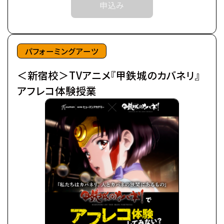
申込み
突如として不死の怪物が現れた。
※中学生以上の方が対象となります。
後にカバネと呼ばれる事になるそれらは、
鋼鉄の皮膜に覆われた心臓を持ち、
©カバネリ製作委員会
噛んだ者までもカバネにしてしまう。
パフォーミングアーツ
カバネは爆発的に増殖し、
＜新宿校＞TVアニメ『甲鉄城のカバネリ』
全世界を覆い尽くしていった。
極東の島国である日ノ本（ひのもと）で、
アフレコ体験授業
分厚い装甲に覆われた蒸気機関車、
通称・駿城（はやじろ）の一つ、
甲鉄城（こうてつじょう）に乗り込んだ生駒たちは、
熾烈な戦いを潜り抜け、カバネと人の新たな攻防戦
の地、
日本海に面する廃坑駅「海門（うなと）」に辿りつい
た。
生駒たちは、同じくカバネから「海門」を奪取せんとす
る、
玄路、虎落、海門の民と「連合軍」を結成し、