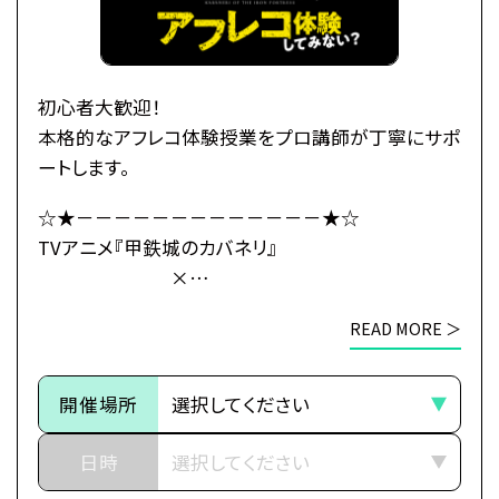
る、
玄路、虎落、海門の民と「連合軍」を結成し、
カバネ撃退の策を立てるのだが、
「海門」の地にはある“秘密”が
初心者大歓迎！
隠されていたのだった――。
本格的なアフレコ体験授業をプロ講師が丁寧にサポ
ートします。
・公式HP：https://kabaneri.com/
☆★－－－－－－－－－－－－－★☆
TVアニメ『甲鉄城のカバネリ』
×
●注意事項
総合学園ヒューマンアカデミー
※各体験授業には定員に限りがございます。
READ MORE ＞
☆★－－－－－－－－－－－－－★☆
※定員数は校舎毎に異なります。
そのため、ご予約状況により、
～イントロダクション～
抽選等の対応をさせていただく場合がございます。
開催場所
その旅路の先に、新たな運命（さだめ）
※当日ご参加いただける方には校舎の職員より
日時
予約確定のご連絡をいたします。
世界中に産業革命の波が押し寄せ、
それまでは予約完了しておりませんので