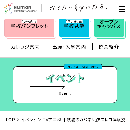
オープン
\1分で完了/
\見て・感じる/
学校
パンフレット
学校見学
キャンパス
カレッジ案内
出願・入学案内
校舎紹介
Human Academy
Event
TOP
イベント
TVアニメ『甲鉄城のカバネリ』アフレコ体験授業