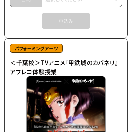
世界中に産業革命の波が押し寄せ、
近世から近代に移り変わろうとした頃、
申込み
突如として不死の怪物が現れた。
後にカバネと呼ばれる事になるそれらは、
鋼鉄の皮膜に覆われた心臓を持ち、
噛んだ者までもカバネにしてしまう。
パフォーミングアーツ
カバネは爆発的に増殖し、
＜千葉校＞TVアニメ『甲鉄城のカバネリ』
全世界を覆い尽くしていった。
極東の島国である日ノ本（ひのもと）で、
アフレコ体験授業
分厚い装甲に覆われた蒸気機関車、
通称・駿城（はやじろ）の一つ、
甲鉄城（こうてつじょう）に乗り込んだ生駒たちは、
熾烈な戦いを潜り抜け、カバネと人の新たな攻防戦
の地、
日本海に面する廃坑駅「海門（うなと）」に辿りつい
た。