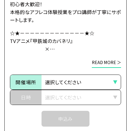
「海門」の地にはある“秘密”が
初心者大歓迎！
隠されていたのだった――。
本格的なアフレコ体験授業をプロ講師が丁寧にサポ
ートします。
・公式HP：https://kabaneri.com/
☆★－－－－－－－－－－－－－★☆
TVアニメ『甲鉄城のカバネリ』
×
●注意事項
総合学園ヒューマンアカデミー
※各体験授業には定員に限りがございます。
READ MORE ＞
☆★－－－－－－－－－－－－－★☆
※定員数は校舎毎に異なります。
そのため、ご予約状況により、
～イントロダクション～
抽選等の対応をさせていただく場合がございます。
開催場所
その旅路の先に、新たな運命（さだめ）
※当日ご参加いただける方には校舎の職員より
日時
予約確定のご連絡をいたします。
世界中に産業革命の波が押し寄せ、
それまでは予約完了しておりませんので
近世から近代に移り変わろうとした頃、
予めご了承ください。
申込み
突如として不死の怪物が現れた。
※中学生以上の方が対象となります。
後にカバネと呼ばれる事になるそれらは、