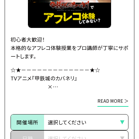
初心者大歓迎！
本格的なアフレコ体験授業をプロ講師が丁寧にサポ
ートします。
☆★－－－－－－－－－－－－－★☆
TVアニメ『甲鉄城のカバネリ』
×
総合学園ヒューマンアカデミー
READ MORE ＞
☆★－－－－－－－－－－－－－★☆
～イントロダクション～
開催場所
その旅路の先に、新たな運命（さだめ）
日時