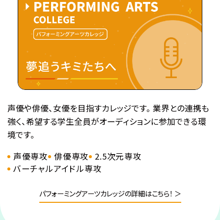
隠されていたのだった――。
・公式HP：https://kabaneri.com/
●注意事項
※各体験授業には定員に限りがございます。
※定員数は校舎毎に異なります。
声優や俳優、女優を目指すカレッジです。 業界との連携も
そのため、ご予約状況により、
強く、希望する学生全員がオーディションに参加できる環
抽選等の対応をさせていただく場合がございます。
境です。
※当日ご参加いただける方には校舎の職員より
声優専攻
俳優専攻
2.5次元専攻
予約確定のご連絡をいたします。
バーチャルアイドル専攻
それまでは予約完了しておりませんので
予めご了承ください。
パフォーミングアーツカレッジの詳細はこちら！ ＞
※中学生以上の方が対象となります。