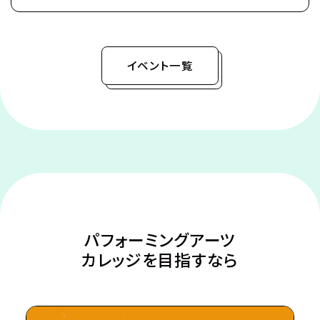
鋼鉄の皮膜に覆われた心臓を持ち、
©カバネリ製作委員会
噛んだ者までもカバネにしてしまう。
カバネは爆発的に増殖し、
イベント一覧
全世界を覆い尽くしていった。
極東の島国である日ノ本（ひのもと）で、
分厚い装甲に覆われた蒸気機関車、
通称・駿城（はやじろ）の一つ、
甲鉄城（こうてつじょう）に乗り込んだ生駒たちは、
熾烈な戦いを潜り抜け、カバネと人の新たな攻防戦
の地、
日本海に面する廃坑駅「海門（うなと）」に辿りつい
た。
パフォーミングアーツ
生駒たちは、同じくカバネから「海門」を奪取せんとす
カレッジを目指すなら
る、
玄路、虎落、海門の民と「連合軍」を結成し、
カバネ撃退の策を立てるのだが、
「海門」の地にはある“秘密”が