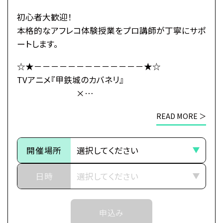
カバネ撃退の策を立てるのだが、
「海門」の地にはある“秘密”が
初心者大歓迎！
隠されていたのだった――。
本格的なアフレコ体験授業をプロ講師が丁寧にサポ
ートします。
・公式HP：https://kabaneri.com/
☆★－－－－－－－－－－－－－★☆
TVアニメ『甲鉄城のカバネリ』
×
●注意事項
総合学園ヒューマンアカデミー
※各体験授業には定員に限りがございます。
READ MORE ＞
☆★－－－－－－－－－－－－－★☆
※定員数は校舎毎に異なります。
そのため、ご予約状況により、
～イントロダクション～
抽選等の対応をさせていただく場合がございます。
開催場所
その旅路の先に、新たな運命（さだめ）
※当日ご参加いただける方には校舎の職員より
日時
予約確定のご連絡をいたします。
世界中に産業革命の波が押し寄せ、
それまでは予約完了しておりませんので
近世から近代に移り変わろうとした頃、
予めご了承ください。
申込み
突如として不死の怪物が現れた。
※中学生以上の方が対象となります。