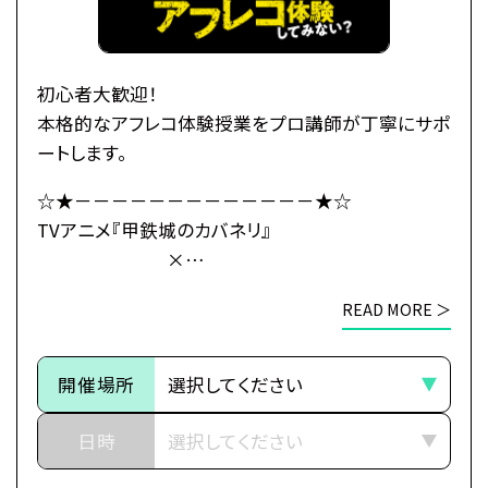
る、
玄路、虎落、海門の民と「連合軍」を結成し、
カバネ撃退の策を立てるのだが、
「海門」の地にはある“秘密”が
初心者大歓迎！
隠されていたのだった――。
本格的なアフレコ体験授業をプロ講師が丁寧にサポ
ートします。
・公式HP：https://kabaneri.com/
☆★－－－－－－－－－－－－－★☆
TVアニメ『甲鉄城のカバネリ』
×
●注意事項
総合学園ヒューマンアカデミー
※各体験授業には定員に限りがございます。
READ MORE ＞
☆★－－－－－－－－－－－－－★☆
※定員数は校舎毎に異なります。
そのため、ご予約状況により、
～イントロダクション～
抽選等の対応をさせていただく場合がございます。
開催場所
その旅路の先に、新たな運命（さだめ）
※当日ご参加いただける方には校舎の職員より
日時
予約確定のご連絡をいたします。
世界中に産業革命の波が押し寄せ、
それまでは予約完了しておりませんので