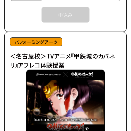
それまでは予約完了しておりませんので
近世から近代に移り変わろうとした頃、
予めご了承ください。
申込み
突如として不死の怪物が現れた。
※中学生以上の方が対象となります。
後にカバネと呼ばれる事になるそれらは、
鋼鉄の皮膜に覆われた心臓を持ち、
©カバネリ製作委員会
噛んだ者までもカバネにしてしまう。
パフォーミングアーツ
カバネは爆発的に増殖し、
＜名古屋校＞TVアニメ『甲鉄城のカバネ
全世界を覆い尽くしていった。
極東の島国である日ノ本（ひのもと）で、
リ』アフレコ体験授業
分厚い装甲に覆われた蒸気機関車、
通称・駿城（はやじろ）の一つ、
甲鉄城（こうてつじょう）に乗り込んだ生駒たちは、
熾烈な戦いを潜り抜け、カバネと人の新たな攻防戦
の地、
日本海に面する廃坑駅「海門（うなと）」に辿りつい
た。
生駒たちは、同じくカバネから「海門」を奪取せんとす