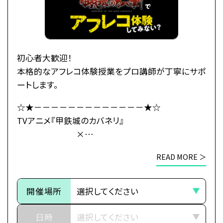
生駒たちは、同じくカバネから「海門」を奪取せんとす
る、
玄路、虎落、海門の民と「連合軍」を結成し、
カバネ撃退の策を立てるのだが、
「海門」の地にはある“秘密”が
初心者大歓迎！
隠されていたのだった――。
本格的なアフレコ体験授業をプロ講師が丁寧にサポ
ートします。
・公式HP：https://kabaneri.com/
☆★－－－－－－－－－－－－－★☆
TVアニメ『甲鉄城のカバネリ』
×
●注意事項
総合学園ヒューマンアカデミー
※各体験授業には定員に限りがございます。
READ MORE ＞
☆★－－－－－－－－－－－－－★☆
※定員数は校舎毎に異なります。
そのため、ご予約状況により、
～イントロダクション～
抽選等の対応をさせていただく場合がございます。
開催場所
その旅路の先に、新たな運命（さだめ）
※当日ご参加いただける方には校舎の職員より
日時
予約確定のご連絡をいたします。