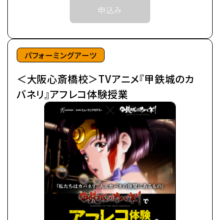
予めご了承ください。
申込み
突如として不死の怪物が現れた。
※中学生以上の方が対象となります。
後にカバネと呼ばれる事になるそれらは、
鋼鉄の皮膜に覆われた心臓を持ち、
©カバネリ製作委員会
噛んだ者までもカバネにしてしまう。
パフォーミングアーツ
カバネは爆発的に増殖し、
＜大阪心斎橋校＞TVアニメ『甲鉄城のカ
全世界を覆い尽くしていった。
極東の島国である日ノ本（ひのもと）で、
バネリ』アフレコ体験授業
分厚い装甲に覆われた蒸気機関車、
通称・駿城（はやじろ）の一つ、
甲鉄城（こうてつじょう）に乗り込んだ生駒たちは、
熾烈な戦いを潜り抜け、カバネと人の新たな攻防戦
の地、
日本海に面する廃坑駅「海門（うなと）」に辿りつい
た。
生駒たちは、同じくカバネから「海門」を奪取せんとす
る、