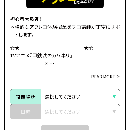
玄路、虎落、海門の民と「連合軍」を結成し、
カバネ撃退の策を立てるのだが、
「海門」の地にはある“秘密”が
初心者大歓迎！
隠されていたのだった――。
本格的なアフレコ体験授業をプロ講師が丁寧にサポ
ートします。
・公式HP：https://kabaneri.com/
☆★－－－－－－－－－－－－－★☆
TVアニメ『甲鉄城のカバネリ』
×
●注意事項
総合学園ヒューマンアカデミー
※各体験授業には定員に限りがございます。
READ MORE ＞
☆★－－－－－－－－－－－－－★☆
※定員数は校舎毎に異なります。
そのため、ご予約状況により、
～イントロダクション～
抽選等の対応をさせていただく場合がございます。
開催場所
その旅路の先に、新たな運命（さだめ）
※当日ご参加いただける方には校舎の職員より
日時
予約確定のご連絡をいたします。
世界中に産業革命の波が押し寄せ、
それまでは予約完了しておりませんので
近世から近代に移り変わろうとした頃、
予めご了承ください。