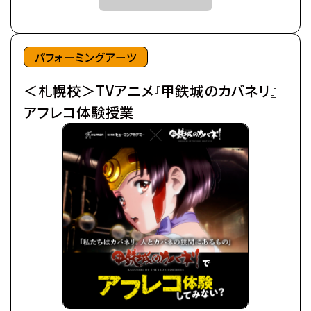
後にカバネと呼ばれる事になるそれらは、
鋼鉄の皮膜に覆われた心臓を持ち、
©カバネリ製作委員会
噛んだ者までもカバネにしてしまう。
パフォーミングアーツ
カバネは爆発的に増殖し、
＜札幌校＞TVアニメ『甲鉄城のカバネリ』
全世界を覆い尽くしていった。
極東の島国である日ノ本（ひのもと）で、
アフレコ体験授業
分厚い装甲に覆われた蒸気機関車、
通称・駿城（はやじろ）の一つ、
甲鉄城（こうてつじょう）に乗り込んだ生駒たちは、
熾烈な戦いを潜り抜け、カバネと人の新たな攻防戦
の地、
日本海に面する廃坑駅「海門（うなと）」に辿りつい
た。
生駒たちは、同じくカバネから「海門」を奪取せんとす
る、
玄路、虎落、海門の民と「連合軍」を結成し、