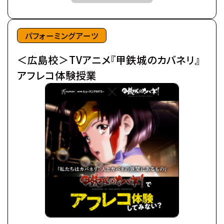
後にカバネと呼ばれる事になるそれらは、
鋼鉄の皮膜に覆われた心臓を持ち、
©カバネリ製作委員会
噛んだ者までもカバネにしてしまう。
パフォーミングアーツ
カバネは爆発的に増殖し、
＜広島校＞TVアニメ『甲鉄城のカバネリ』
全世界を覆い尽くしていった。
極東の島国である日ノ本（ひのもと）で、
アフレコ体験授業
分厚い装甲に覆われた蒸気機関車、
通称・駿城（はやじろ）の一つ、
甲鉄城（こうてつじょう）に乗り込んだ生駒たちは、
熾烈な戦いを潜り抜け、カバネと人の新たな攻防戦
の地、
日本海に面する廃坑駅「海門（うなと）」に辿りつい
た。
生駒たちは、同じくカバネから「海門」を奪取せんとす
る、
玄路、虎落、海門の民と「連合軍」を結成し、
カバネ撃退の策を立てるのだが、