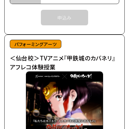
世界中に産業革命の波が押し寄せ、
それまでは予約完了しておりませんので
近世から近代に移り変わろうとした頃、
予めご了承ください。
申込み
突如として不死の怪物が現れた。
※中学生以上の方が対象となります。
後にカバネと呼ばれる事になるそれらは、
鋼鉄の皮膜に覆われた心臓を持ち、
©カバネリ製作委員会
噛んだ者までもカバネにしてしまう。
パフォーミングアーツ
カバネは爆発的に増殖し、
＜仙台校＞TVアニメ『甲鉄城のカバネリ』
全世界を覆い尽くしていった。
極東の島国である日ノ本（ひのもと）で、
アフレコ体験授業
分厚い装甲に覆われた蒸気機関車、
通称・駿城（はやじろ）の一つ、
甲鉄城（こうてつじょう）に乗り込んだ生駒たちは、
熾烈な戦いを潜り抜け、カバネと人の新たな攻防戦
の地、
日本海に面する廃坑駅「海門（うなと）」に辿りつい
た。
生駒たちは、同じくカバネから「海門」を奪取せんとす