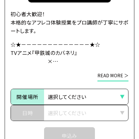
カバネ撃退の策を立てるのだが、
「海門」の地にはある“秘密”が
初心者大歓迎！
隠されていたのだった――。
本格的なアフレコ体験授業をプロ講師が丁寧にサポ
ートします。
・公式HP：https://kabaneri.com/
☆★－－－－－－－－－－－－－★☆
TVアニメ『甲鉄城のカバネリ』
×
●注意事項
総合学園ヒューマンアカデミー
※各体験授業には定員に限りがございます。
READ MORE ＞
☆★－－－－－－－－－－－－－★☆
※定員数は校舎毎に異なります。
そのため、ご予約状況により、
～イントロダクション～
抽選等の対応をさせていただく場合がございます。
開催場所
その旅路の先に、新たな運命（さだめ）
※当日ご参加いただける方には校舎の職員より
日時
予約確定のご連絡をいたします。
世界中に産業革命の波が押し寄せ、
それまでは予約完了しておりませんので
近世から近代に移り変わろうとした頃、
予めご了承ください。
申込み
突如として不死の怪物が現れた。
※中学生以上の方が対象となります。