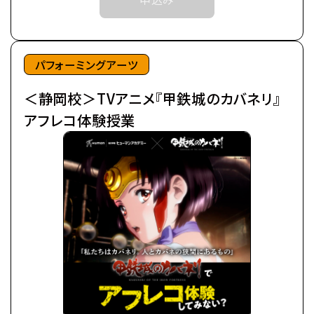
突如として不死の怪物が現れた。
※中学生以上の方が対象となります。
後にカバネと呼ばれる事になるそれらは、
鋼鉄の皮膜に覆われた心臓を持ち、
©カバネリ製作委員会
噛んだ者までもカバネにしてしまう。
パフォーミングアーツ
カバネは爆発的に増殖し、
＜静岡校＞TVアニメ『甲鉄城のカバネリ』
全世界を覆い尽くしていった。
極東の島国である日ノ本（ひのもと）で、
アフレコ体験授業
分厚い装甲に覆われた蒸気機関車、
通称・駿城（はやじろ）の一つ、
甲鉄城（こうてつじょう）に乗り込んだ生駒たちは、
熾烈な戦いを潜り抜け、カバネと人の新たな攻防戦
の地、
日本海に面する廃坑駅「海門（うなと）」に辿りつい
た。
生駒たちは、同じくカバネから「海門」を奪取せんとす
る、
玄路、虎落、海門の民と「連合軍」を結成し、