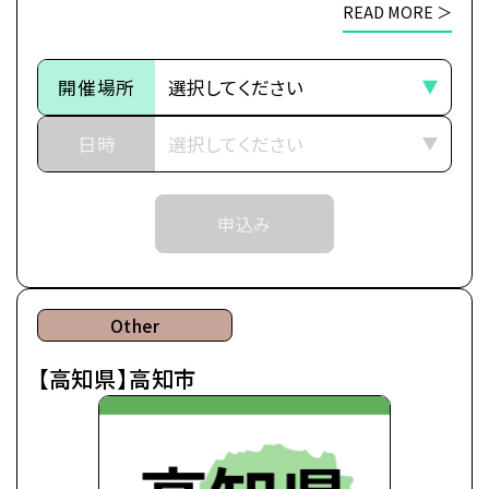
移動時間も交通費もかけずに、
READ MORE ＞
7月18日(土)13:00～15:00
1日でヒューマンのすべてがわかる特別なオープンキ
9月19日(土)13:00～15:00
ャンパスです。
開催場所
＼
【注意事項】
①北九州市での出張オープンキャンパスは福岡校講
日時
▼出張オープンキャンパスに参加したら知れること
師・職員が担当いたします。
・カレッジ・専攻紹介
開催場所は「福岡校」を選択してください。
・シラバス・カリキュラム説明
申込み
・体験授業（アフレコ体験）
②入学をご検討の方が対象のイベントとなります。
・一人暮らし相談
・学費・奨学金相談
③各回定員に限りがございます。定員数は校舎毎に
・卒業後の進路 な
Other
異なります。
ど
【高知県】高知市
そのため、ご予約状況により、抽選等の対応をさせ
ていただく場合がございます。
④当日ご参加いただける方には校舎の職員より予約