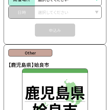
＼
師・職員が担当いたします。
開催場所は「那覇校」を選択してください。
日時
▼出張オープンキャンパスに参加したら知れること
・カレッジ・専攻紹介
②入学をご検討の方が対象のイベントとなります。
・シラバス・カリキュラム説明
申込み
・体験授業（アフレコ体験）
③各回定員に限りがございます。定員数は校舎毎に
・一人暮らし相談
異なります。
・学費・奨学金相談
そのため、ご予約状況により、抽選等の対応をさせ
・卒業後の進路 な
Other
ていただく場合がございます。
ど
【鹿児島県】姶良市
④当日ご参加いただける方には校舎の職員より予約
確定のご連絡をいたします。
それまでは予約完了しておりませんので予めご了
承ください。