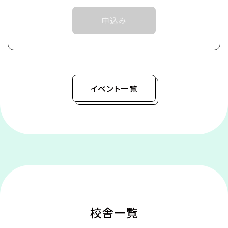
・シラバス・カリキュラム説明
申込み
③各回定員に限りがございます。定員数は校舎毎に
・体験授業（アフレコ体験）
異なります。
・一人暮らし相談
そのため、ご予約状況により、抽選等の対応をさせ
・学費・奨学金相談
ていただく場合がございます。
・卒業後の進路 な
ど
イベント一覧
④当日ご参加いただける方には校舎の職員より予約
確定のご連絡をいたします。
それまでは予約完了しておりませんので予めご了
承ください。
校舎一覧