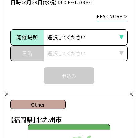
日時：4月29日(水祝)13:00～15:00
ます！
5月23日(土)13:00～15:00
移動時間も交通費もかけずに、
READ MORE ＞
6月27日(土)13:00～15:00
1日でヒューマンのすべてがわかる特別なオープンキ
7月25日(土)13:00～15:00
ャンパスです。
8月29日(土)13:00～15:00
開催場所
＼
9月26日(土)13:00～15:00
日時
▼出張オープンキャンパスに参加したら知れること
【注意事項】
・カレッジ・専攻紹介
①熊本市での出張オープンキャンパスは福岡校講
・シラバス・カリキュラム説明
申込み
師・職員が担当いたします。
・体験授業（アフレコ体験）
開催場所は「福岡校」を選択してください。
・一人暮らし相談
・学費・奨学金相談
②入学をご検討の方が対象のイベントとなります。
・卒業後の進路 な
Other
ど
【福岡県】北九州市
③各回定員に限りがございます。定員数は校舎毎に
異なります。
そのため、ご予約状況により、抽選等の対応をさせ