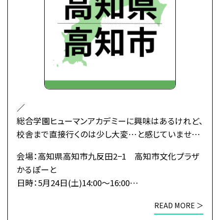
確定のご連絡をいたします。
それまでは予約完了しておりませんので予めご了
承ください。
／
総合学園ヒューマンアカデミーに興味はあるけれど、
校舎まで直接行くのは少し大変…と感じていません
か？
会場：高知県高知市九反田2−1 高知市文化プラザ
かるぽーと
そんな皆さんのために、私たちがあなたの街へ伺い
日時：5月24日(土)14:00～16:00
ます！
6月27日(土)14:00～16:00
移動時間も交通費もかけずに、
READ MORE ＞
7月19日(日)14:00～16:00
1日でヒューマンのすべてがわかる特別なオープンキ