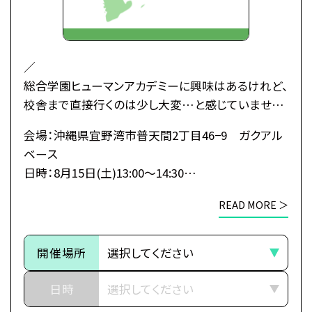
／
総合学園ヒューマンアカデミーに興味はあるけれど、
校舎まで直接行くのは少し大変…と感じていません
か？
会場：沖縄県宜野湾市普天間2丁目46−9 ガクアル
ベース
そんな皆さんのために、私たちがあなたの街へ伺い
日時：8月15日(土)13:00～14:30
ます！
移動時間も交通費もかけずに、
READ MORE ＞
【注意事項】
1日でヒューマンのすべてがわかる特別なオープンキ
①宜野湾市での出張オープンキャンパスは那覇校講
ャンパスです。
師・職員が担当いたします。
開催場所
＼
開催場所は「那覇校」を選択してください。
日時
▼出張オープンキャンパスに参加したら知れること
②入学をご検討の方が対象のイベントとなります。
・カレッジ・専攻紹介