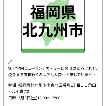
ていただく場合がございます。
④当日ご参加いただける方には校舎の職員より予約
確定のご連絡をいたします。
それまでは予約完了しておりませんので予めご了
承ください。
／
総合学園ヒューマンアカデミーに興味はあるけれど、
校舎まで直接行くのは少し大変…と感じていません
か？
会場：福岡県北九州市小倉北区堺町2丁目1−1 角田
ビル小倉7階
そんな皆さんのために、私たちがあなたの街へ伺い
日時：5月9日(土)13:00～15:00
ます！
6月20日(土)13:00～15:00