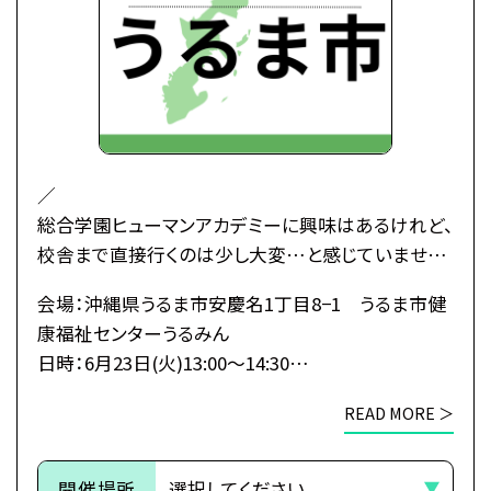
それまでは予約完了しておりませんので予めご了
承ください。
／
総合学園ヒューマンアカデミーに興味はあるけれど、
校舎まで直接行くのは少し大変…と感じていません
か？
会場：沖縄県うるま市安慶名1丁目8−1 うるま市健
康福祉センターうるみん
そんな皆さんのために、私たちがあなたの街へ伺い
日時：6月23日(火)13:00～14:30
ます！
8月23日(日)13:00～14:30
移動時間も交通費もかけずに、
READ MORE ＞
1日でヒューマンのすべてがわかる特別なオープンキ
【注意事項】
ャンパスです。
①うるま市での出張オープンキャンパスは那覇校講
開催場所