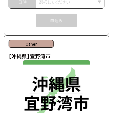
開催場所は「鹿児島校」を選択してください。
日時
▼出張オープンキャンパスに参加したら知れること
・カレッジ・専攻紹介
②入学をご検討の方が対象のイベントとなります。
・シラバス・カリキュラム説明
申込み
・体験授業（アフレコ体験）
③各回定員に限りがございます。定員数は校舎毎に
・一人暮らし相談
異なります。
・学費・奨学金相談
そのため、ご予約状況により、抽選等の対応をさせ
・卒業後の進路 な
Other
ていただく場合がございます。
ど
【沖縄県】宜野湾市
④当日ご参加いただける方には校舎の職員より予約
確定のご連絡をいたします。
それまでは予約完了しておりませんので予めご了
承ください。