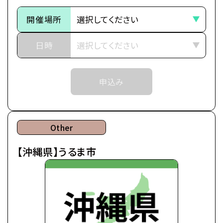
8月22日(土)14:00～16:00
ャンパスです。
9月20日(日)14:00～16:00
開催場所
＼
【注意事項】
日時
▼出張オープンキャンパスに参加したら知れること
①高知市での出張オープンキャンパスは大阪心斎橋
・カレッジ・専攻紹介
校講師・職員が担当いたします。
・シラバス・カリキュラム説明
申込み
開催場所は「大阪心斎橋校」を選択してください。
・体験授業（アフレコ体験）
・一人暮らし相談
②入学をご検討の方が対象のイベントとなります。
・学費・奨学金相談
・卒業後の進路 な
Other
③各回定員に限りがございます。定員数は校舎毎に
ど
【沖縄県】うるま市
異なります。
そのため、ご予約状況により、抽選等の対応をさせ
ていただく場合がございます。
④当日ご参加いただける方には校舎の職員より予約
確定のご連絡をいたします。